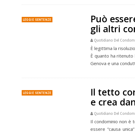
Può essere
LEGGI E SENTENZE
gli altri 
Quotidiano Del Condom
È legittima la risoluz
È quanto ha ritenuto l
Genova e una conduttri
Il tetto c
LEGGI E SENTENZE
e crea dan
Quotidiano Del Condom
Il condominio non è t
essere “causa unica” 