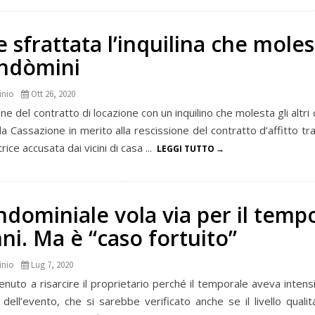
 sfrattata l’inquilina che moles
condòmini
inio
Ott 26, 2020
ione del contratto di locazione con un inquilino che molesta gli altri
a Cassazione in merito alla rescissione del contratto d’affitto tra
ce accusata dai vicini di casa ...
LEGGI TUTTO
ondominiale vola via per il temp
ni. Ma è “caso fortuito”
inio
Lug 7, 2020
enuto a risarcire il proprietario perché il temporale aveva intens
dell’evento, che si sarebbe verificato anche se il livello qualit