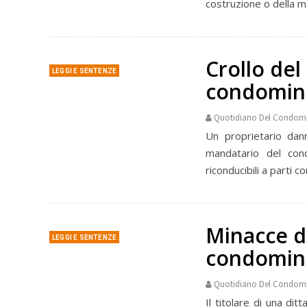
costruzione o della ma
Crollo del 
LEGGI E SENTENZE
condomini
Quotidiano Del Condom
Un proprietario dan
mandatario del con
riconducibili a parti c
Minacce di
LEGGI E SENTENZE
condomini
Quotidiano Del Condom
Il titolare di una dit