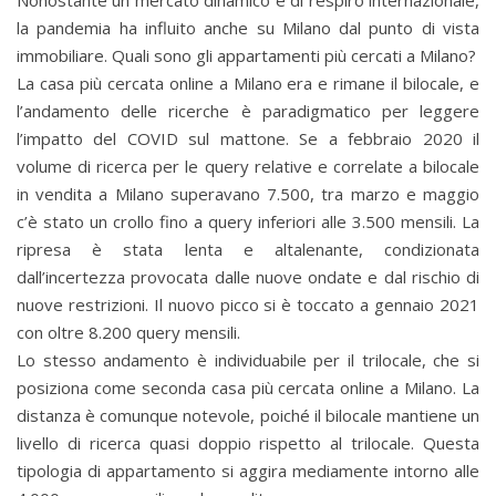
Nonostante un mercato dinamico e di respiro internazionale,
la pandemia ha influito anche su Milano dal punto di vista
immobiliare. Quali sono gli appartamenti più cercati a Milano?
La casa più cercata online a Milano era e rimane il bilocale, e
l’andamento delle ricerche è paradigmatico per leggere
l’impatto del COVID sul mattone. Se a febbraio 2020 il
volume di ricerca per le query relative e correlate a bilocale
in vendita a Milano superavano 7.500, tra marzo e maggio
c’è stato un crollo fino a query inferiori alle 3.500 mensili. La
ripresa è stata lenta e altalenante, condizionata
dall’incertezza provocata dalle nuove ondate e dal rischio di
nuove restrizioni. Il nuovo picco si è toccato a gennaio 2021
con oltre 8.200 query mensili.
Lo stesso andamento è individuabile per il trilocale, che si
posiziona come seconda casa più cercata online a Milano. La
distanza è comunque notevole, poiché il bilocale mantiene un
livello di ricerca quasi doppio rispetto al trilocale. Questa
tipologia di appartamento si aggira mediamente intorno alle