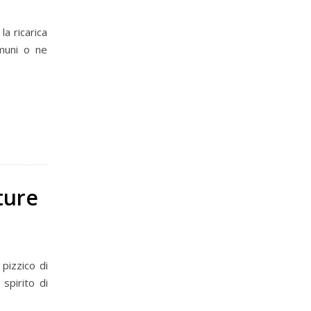
la ricarica
omuni o ne
tture
 pizzico di
 spirito di