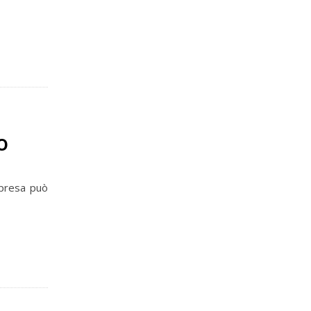
o
mpresa può