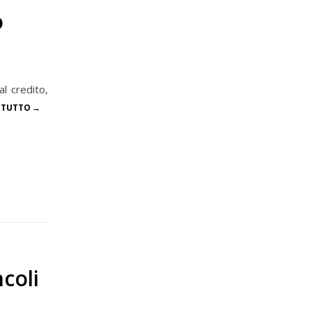
o
l credito,
 TUTTO
ncoli