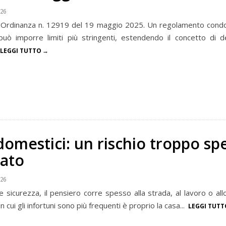
026
 Ordinanza n. 12919 del 19 maggio 2025. Un regolamento condo
può imporre limiti più stringenti, estendendo il concetto di d
LEGGI TUTTO
domestici: un rischio troppo sp
tato
026
e sicurezza, il pensiero corre spesso alla strada, al lavoro o all
in cui gli infortuni sono più frequenti è proprio la casa...
LEGGI TUTT