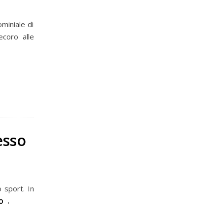
miniale di
ecoro alle
esso
o sport. In
O