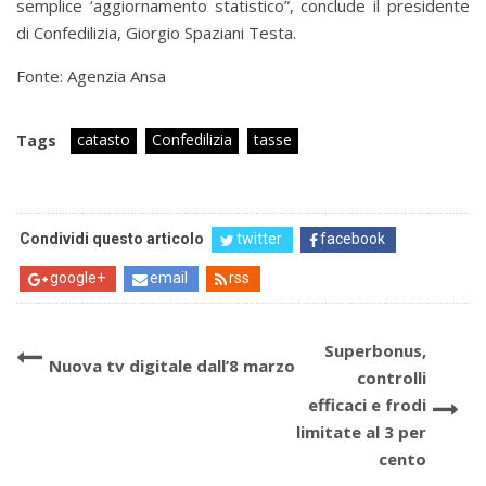
semplice ‘aggiornamento statistico”, conclude il presidente
di Confedilizia, Giorgio Spaziani Testa.
Fonte: Agenzia Ansa
catasto
Confedilizia
tasse
Tags
Condividi questo articolo
twitter
facebook
google+
email
rss
Superbonus,
Nuova tv digitale dall’8 marzo
controlli
efficaci e frodi
limitate al 3 per
cento