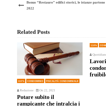
Bonus “Restauro” edifici storici, le istanze partono
2022
Related Posts
110%
CON
Quotidian
Lavori
condom
fruibi
110%
CONDOMINIO
FISCALITÀ CONDOMINIALE
Redazione
Ott 22, 2021
Potare subito il
rampicante che intralcia i