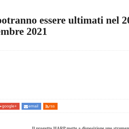
potranno essere ultimati nel 
cembre 2021
google+
email
rss
Il progetto HARP mette a disposizione uno strumen