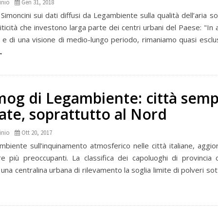
inio
Gen 31, 2018
Simoncini sui dati diffusi da Legambiente sulla qualità dell’aria s
ticità che investono larga parte dei centri urbani del Paese: "In
 di una visione di medio-lungo periodo, rimaniamo quasi escl
mog di Legambiente: città sem
ate, soprattutto al Nord
inio
Ott 20, 2017
ambiente sull’inquinamento atmosferico nelle città italiane, aggio
 più preoccupanti. La classifica dei capoluoghi di provincia
a centralina urbana di rilevamento la soglia limite di polveri sott