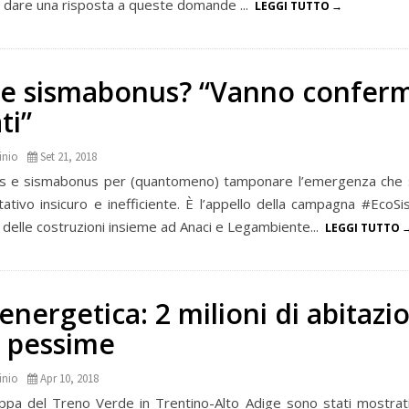
 dare una risposta a queste domande ...
LEGGI TUTTO
e sismabonus? “Vanno conferm
ti”
inio
Set 21, 2018
 e sismabonus per (quantomeno) tamponare l’emergenza che s
tativo insicuro e inefficiente. È l’appello della campagna #EcoS
a delle costruzioni insieme ad Anaci e Legambiente...
LEGGI TUTTO
 energetica: 2 milioni di abitazio
i pessime
inio
Apr 10, 2018
ppa del Treno Verde in Trentino-Alto Adige sono stati mostrati i