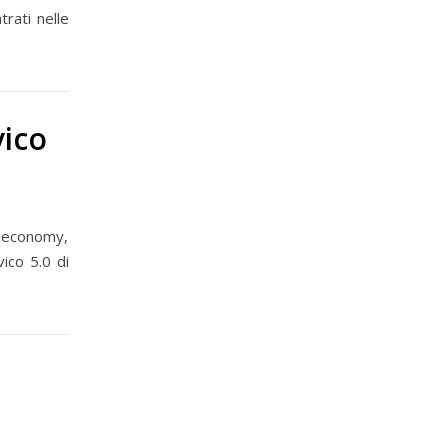
trati nelle
vico
g economy,
vico 5.0 di
e