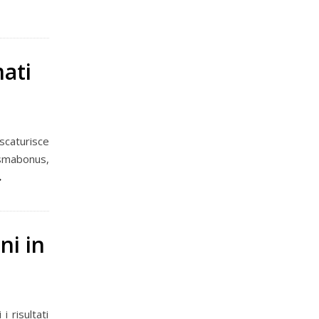
ati
caturisce
ismabonus,
ni in
 risultati