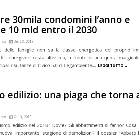
are 30mila condomini l’anno e
e 10 mld entro il 2030
inio
Dic 13, 2018
 delle famiglie non sa la classe energetica del proprio imm
fici energivori resta altissima, a fronte di una quota marginale 
ncipali risultanze di Civico 5.0 di Legambiente....
LEGGI TUTTO
 edilizio: una piaga che torna 
inio
Ott 3, 2018
ivismo edilizio nel 2018? Dov'è? Gli abbattimenti si fanno? Cosa
nuova, importante, stagione di demolizioni? Il dossier "Abbatti l