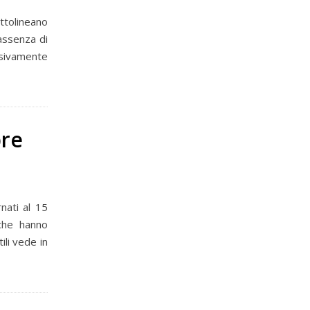
ottolineano
 assenza di
usivamente
pre
rnati al 15
 che hanno
ili vede in