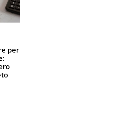
re per
e:
ero
eto