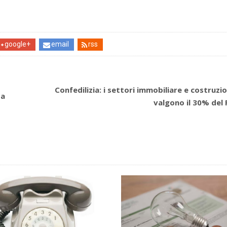
google+
email
rss
Confedilizia: i settori immobiliare e costruzio
za
valgono il 30% del P