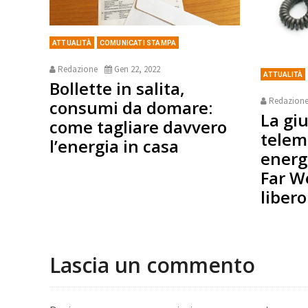
ATTUALITÀ
COMUNICATI STAMPA
Redazione
Gen 22, 2022
ATTUALITÀ
Bollette in salita,
Redazion
consumi da domare:
La gi
come tagliare davvero
telem
l’energia in casa
energ
Far W
libero
Lascia un commento