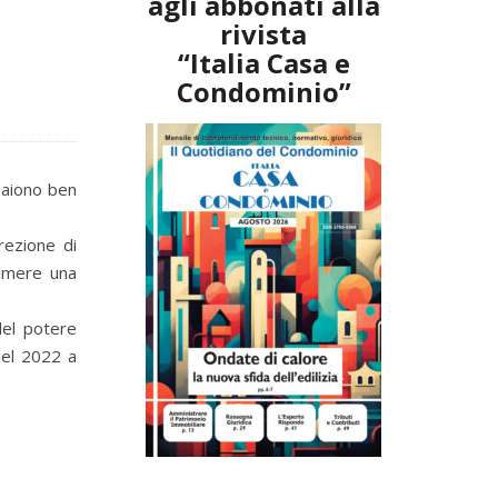
agli abbonati alla
rivista
“Italia Casa e
Condominio”
ppaiono ben
rezione di
rimere una
del potere
del 2022 a