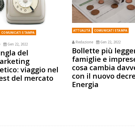
ATTUALITÀ
COMUNICATI STAMPA
COMUNICATI STAMPA
Redazione
Gen 22, 2022
e
Gen 22, 2022
Bollette più legge
ungla del
famiglie e impres
arketing
cosa cambia davv
etico: viaggio nel
con il nuovo decr
est del mercato
Energia