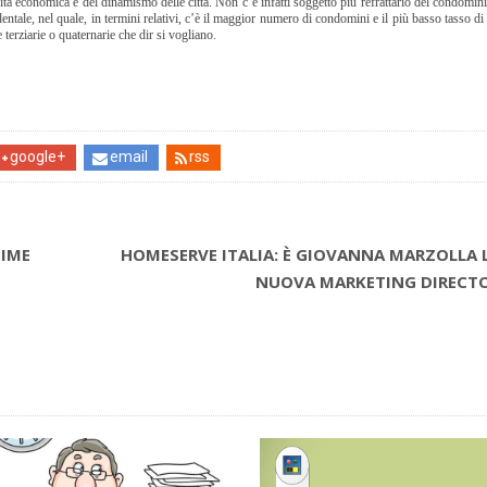
ita economica e del dinamismo delle città. Non c’è infatti soggetto più refrattario del condomini
entale, nel quale, in termini relativi, c’è il maggior numero di condomini e il più basso tasso di
e terziarie o quaternarie che dir si vogliano.
google+
email
rss
GIME
HOMESERVE ITALIA: È GIOVANNA MARZOLLA 
NUOVA MARKETING DIRECT