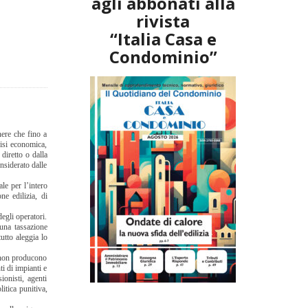
agli abbonati alla
rivista
“Italia Casa e
Condominio”
nere che fino a
risi economica,
 diretto o dalla
nsiderato dalle
le per l’intero
ne edilizia, di
egli operatori.
 una tassazione
utto aleggia lo
 (non producono
i di impianti e
ionisti, agenti
itica punitiva,