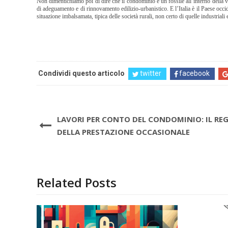
Non dimentichiamo poi di dire che il condominio è un fossile all’interno della v
di adeguamento e di rinnovamento edilizio-urbanistico. E l’Italia è il Paese occid
situazione imbalsamata, tipica delle società rurali, non certo di quelle industriali 
Condividi questo articolo
twitter
facebook
LAVORI PER CONTO DEL CONDOMINIO: IL RE
DELLA PRESTAZIONE OCCASIONALE
Related Posts