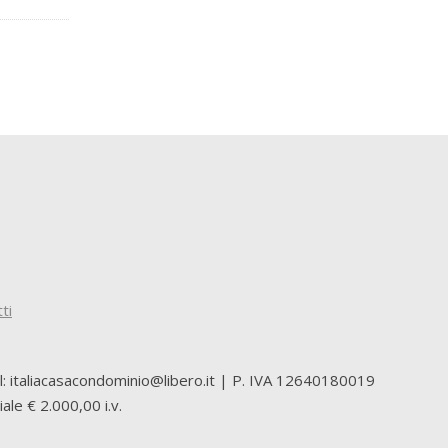
ti
il: italiacasacondominio@libero.it | P. IVA 12640180019
le € 2.000,00 i.v.