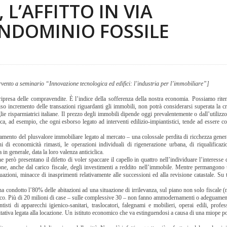
 L’AFFITTO IN VIA
ONDOMINIO FOSSILE
rvento a seminario “Innovazione tecnologica ed edifici: l’industria per l’immobiliare”]
 ripresa delle compravendite. È l’indice della sofferenza della nostra economia. Possiamo rite
so incremento delle transazioni riguardanti gli immobili, non potrà considerarsi superata la c
glie risparmiatrici italiane. Il prezzo degli immobili dipende oggi prevalentemente o dall’utilizzo
fica, ad esempio, che ogni esborso legato ad interventi edilizio-impiantistici, tende ad essere co
llamento del plusvalore immobiliare legato al mercato – una colossale perdita di ricchezza genera
ni di economicità rimasti, le operazioni individuali di rigenerazione urbana, di riqualificazio
in generale, data la loro valenza anticiclica.
però presentano il difetto di voler spaccare il capello in quattro nell’individuare l’interesse d
one, anche dal carico fiscale, degli investimenti a reddito nell’immobile. Mentre permangono
quazioni, minacce di inasprimenti relativamente alle successioni ed alla revisione catastale. Su t
ha condotto l’80% delle abitazioni ad una situazione di irrilevanza, sul piano non solo fiscale
mico. Più di 20 milioni di case – sulle complessive 30 – non fanno ammodernamenti o adeguament
tisti di apparecchi igienico-sanitari, traslocatori, falegnami e mobilieri, operai edili, profess
tativa legata alla locazione. Un istituto economico che va estinguendosi a causa di una miope pol