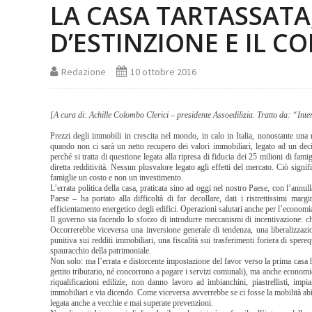
LA CASA TARTASSATA,
D’ESTINZIONE E IL C
Redazione
10 ottobre 2016
[A cura di: Achille Colombo Clerici – presidente Assoedilizia. Tratto da: “Inte
Prezzi degli immobili in crescita nel mondo, in calo in Italia, nonostante una
quando non ci sarà un netto recupero dei valori immobiliari, legato ad un deci
perché si tratta di questione legata alla ripresa di fiducia dei 25 milioni di fami
diretta redditività. Nessun plusvalore legato agli effetti del mercato. Ciò signi
famiglie un costo e non un investimento.
L’errata politica della casa, praticata sino ad oggi nel nostro Paese, con l’annu
Paese – ha portato alla difficoltà di far decollare, dati i ristrettissimi margi
efficientamento energetico degli edifici. Operazioni salutari anche per l’economia 
Il governo sta facendo lo sforzo di introdurre meccanismi di incentivazione: che 
Occorrerebbe viceversa una inversione generale di tendenza, una liberalizzazi
punitiva sui redditi immobiliari, una fiscalità sui trasferimenti foriera di spere
spauracchio della patrimoniale.
Non solo: ma l’errata e distorcente impostazione del favor verso la prima casa 
gettito tributario, né concorrono a pagare i servizi comunali), ma anche econo
riqualificazioni edilizie, non danno lavoro ad imbianchini, piastrellisti, impian
immobiliari e via dicendo. Come viceversa avverrebbe se ci fosse la mobilità abi
legata anche a vecchie e mai superate prevenzioni.