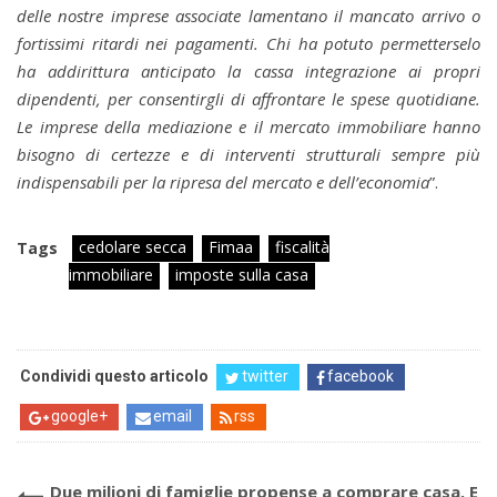
delle nostre imprese associate lamentano il mancato arrivo o
fortissimi ritardi nei pagamenti. Chi ha potuto permetterselo
ha addirittura anticipato la cassa integrazione ai propri
dipendenti, per consentirgli di affrontare le spese quotidiane.
Le imprese della mediazione e il mercato immobiliare hanno
bisogno di certezze e di interventi strutturali sempre più
indispensabili per la ripresa del mercato e dell’economia
”.
cedolare secca
Fimaa
fiscalità
Tags
immobiliare
imposte sulla casa
Condividi questo articolo
twitter
facebook
google+
email
rss
Due milioni di famiglie propense a comprare casa. E