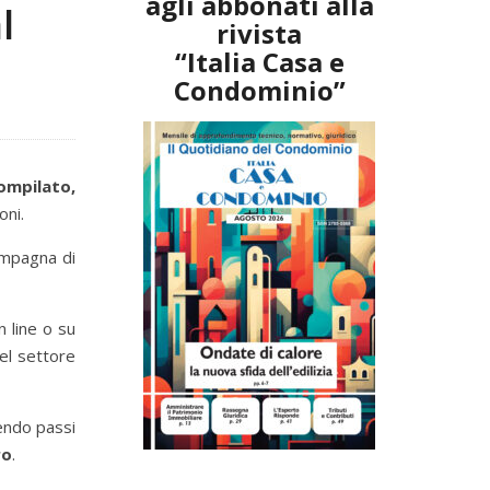
agli abbonati alla
l
rivista
“Italia Casa e
Condominio”
ompilato,
oni.
ampagna di
n line o su
del settore
cendo passi
ro
.