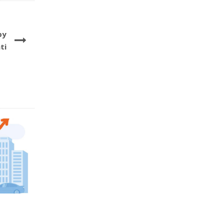
by
ti