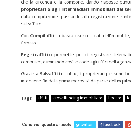
che la circonda e la compone, dando risposte puntuali
proprietari o agli intermediari immobiliari dei se
dalla compilazione, passando alla registrazione e infin
Salvaffitto.
Con
Compilaffitto
basta inserire i dati dell’immobile
firmato.
Registraffitto
permette poi di registrare telematic
computer, eliminando così le code agli uffici dell’Agenzi
Grazie a
Salvaffitto
, infine, i proprietari possono be
interviene fin dalla prima morosità da parte dell’inquilin
affitti
crowdfunding immobiliare
Locare
lo
Tags
Condividi questo articolo
twitter
facebook