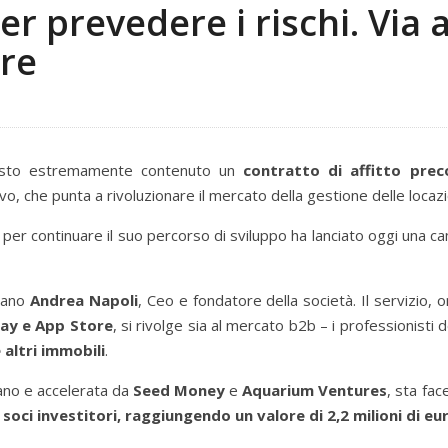
er prevedere i rischi. Via a
re
costo estremamente contenuto un
contratto di affitto prec
vo, che punta a rivoluzionare il mercato della gestione delle locazi
 per continuare il suo percorso di sviluppo ha lanciato oggi una c
ovano
Andrea Napoli
, Ceo e fondatore della società. Il servizio, o
lay e App Store
, si rivolge sia al mercato b2b – i professionisti 
 altri immobili
.
ano e accelerata da
Seed Money
e
Aquarium Ventures
, sta fa
soci investitori, raggiungendo un valore di 2,2 milioni di eu