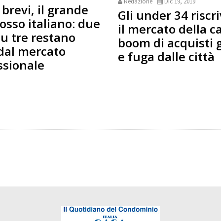
Redazione
Dic 19, 2019
i brevi, il grande
Gli under 34 riscr
osso italiano: due
il mercato della c
su tre restano
boom di acquisti 
 dal mercato
e fuga dalle città
ssionale