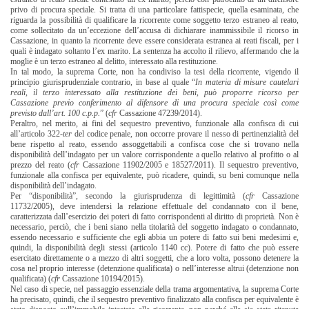
privo di procura speciale. Si tratta di una particolare fattispecie, quella esaminata, che
riguarda la possibilità di qualificare la ricorrente come soggetto terzo estraneo al reato,
come sollecitato da un’eccezione dell’accusa di dichiarare inammissibile il ricorso in
Cassazione, in quanto la ricorrente deve essere considerata estranea ai reati fiscali, per i
quali è indagato soltanto l’ex marito. La sentenza ha accolto il rilievo, affermando che la
moglie è un terzo estraneo al delitto, interessato alla restituzione.
In tal modo, la suprema Corte, non ha condiviso la tesi della ricorrente, vigendo il
principio giurisprudenziale contrario, in base al quale “
In materia di misure cautelari
reali, il terzo interessato alla restituzione dei beni, può proporre ricorso per
Cassazione previo conferimento al difensore di una procura speciale così come
previsto dall’art. 100 c.p.p.
” (
cfr
Cassazione 47239/2014).
Peraltro, nel merito, ai fini del sequestro preventivo, funzionale alla confisca di cui
all’articolo 322-
ter
del codice penale, non occorre provare il nesso di pertinenzialità del
bene rispetto al reato, essendo assoggettabili a confisca cose che si trovano nella
disponibilità dell’indagato per un valore corrispondente a quello relativo al profitto o al
prezzo del reato (
cfr
Cassazione 11902/2005 e 18527/2011). Il sequestro preventivo,
funzionale alla confisca per equivalente, può ricadere, quindi, su beni comunque nella
disponibilità dell’indagato.
Per “disponibilità”, secondo la giurisprudenza di legittimità (
cfr
Cassazione
11732/2005), deve intendersi la relazione effettuale del condannato con il bene,
caratterizzata dall’esercizio dei poteri di fatto corrispondenti al diritto di proprietà. Non è
necessario, perciò, che i beni siano nella titolarità del soggetto indagato o condannato,
essendo necessario e sufficiente che egli abbia un potere di fatto sui beni medesimi e,
quindi, la disponibilità degli stessi (articolo 1140 cc). Potere di fatto che può essere
esercitato direttamente o a mezzo di altri soggetti, che a loro volta, possono detenere la
cosa nel proprio interesse (detenzione qualificata) o nell’interesse altrui (detenzione non
qualificata) (
cfr
Cassazione 10194/2015).
Nel caso di specie, nel passaggio essenziale della trama argomentativa, la suprema Corte
ha precisato, quindi, che il sequestro preventivo finalizzato alla confisca per equivalente è