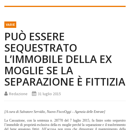
VARIE
PUÒ ESSERE
SEQUESTRATO
L’IMMOBILE DELLA EX
MOGLIE SE LA
SEPARAZIONE È FITTIZIA
Redazione
31 luglio 2015
[A cura di:Salvatore Servidio, Nuovo FiscoOggi – Agenzia delle Entrate]
La Cassazione, con la sentenza n. 28770 del 7 luglio 2015, fa finire sotto sequestro
l’immobile di proprietà esclusiva della ex moglie perché la separazione e il trasferimento
del bene appaiono fittizi. All’accusa non resta che dimostrare il mantenimento della