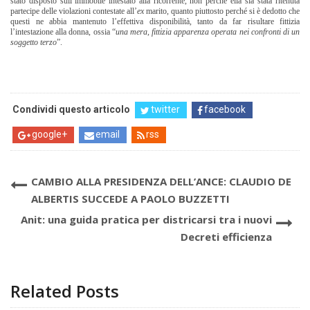
stato disposto sull’immobile intestato alla ricorrente, non perché ella sia stata ritenuta
partecipe delle violazioni contestate all’
ex
marito, quanto piuttosto perché si è dedotto che
questi ne abbia mantenuto l’effettiva disponibilità, tanto da far risultare fittizia
l’intestazione alla donna, ossia “
una mera, fittizia apparenza operata nei confronti di un
soggetto terzo
”.
Condividi questo articolo
twitter
facebook
google+
email
rss
CAMBIO ALLA PRESIDENZA DELL’ANCE: CLAUDIO DE
ALBERTIS SUCCEDE A PAOLO BUZZETTI
Anit: una guida pratica per districarsi tra i nuovi
Decreti efficienza
Related Posts