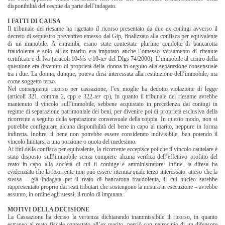
disponibilità del cespite da parte dell’indagato.
I FATTI DI CAUSA
Il tribunale del riesame ha rigettato il ricorso presentato da due ex
coniugi avverso il
decreto di sequestro preventivo emesso dal Gip, finalizzato alla confisca per equivalente
di un immobile. A entrambi, erano state contestate plurime condotte di bancarotta
fraudolenta e solo all’ex marito era imputato anche l’omesso versamento di ritenute
certificate e di Iva (articoli 10-
bis
e 10-
ter
del Dlgs 74/2000). L’immobile al centro della
questione era divenuto di proprietà della donna in seguito alla separazione consensuale
tra i due. La donna, dunque, poteva dirsi interessata alla restituzione dell’immobile, ma
come soggetto terzo.
Nel conseguente ricorso per cassazione, l’ex moglie ha dedotto violazione di legge
(articoli 321, comma 2, cpp e 322-
ter
cp), in quanto il tribunale del riesame avrebbe
mantenuto il vincolo sull’immobile, sebbene acquistato in precedenza dai coniugi in
regime di separazione patrimoniale dei beni, per divenire poi di proprietà esclusiva della
ricorrente a seguito della separazione consensuale della coppia. In questo modo, non si
potrebbe configurare alcuna disponibilità del bene in capo al marito, neppure in forma
indiretta. Inoltre, il bene non potrebbe essere considerato indivisibile, ben potendo il
vincolo limitarsi a una porzione o quota del medesimo.
Ai fini della confisca per equivalente, la ricorrente eccepisce poi che il vincolo cautelare è
stato disposto sull’immobile senza compiere alcuna verifica dell’effettivo profitto del
reato in capo alla società di cui il coniuge è amministratore. Infine, la difesa ha
evidenziato che la ricorrente non può essere ritenuta quale terzo interessato, atteso che la
stessa – già indagata per il reato di bancarotta fraudolenta, il cui nucleo sarebbe
rappresentato proprio dai reati tributari che sostengono la misura in esecuzione – avrebbe
assunto, in ordine agli stessi, il ruolo di imputata.
MOTIVI DELLA DECISIONE
La Cassazione ha deciso la vertenza dichiarando inammissibile il ricorso, in quanto
estraneo al reato fiscale contestato all’ex marito
,
perciò con patrocinio di un difensore