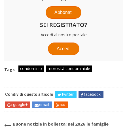
Abbonati
SEI REGISTRATO?
Accedi al nostro portale
Accedi
condominio
morosità condominiale
Tags
Condividi questo articolo
twitter
facebook
google+
email
rss
Buone notizie in bolletta: nel 2026 le famiglie