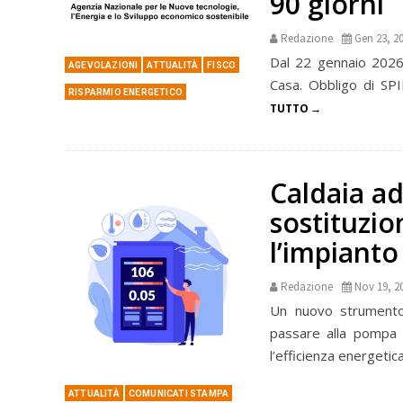
90 giorni
Redazione
Gen 23, 2
Dal 22 gennaio 2026 
AGEVOLAZIONI
ATTUALITÀ
FISCO
Casa. Obbligo di SPI
RISPARMIO ENERGETICO
TUTTO
Caldaia ad
sostituzio
l’impianto
Redazione
Nov 19, 2
Un nuovo strumento d
passare alla pompa d
l’efficienza energetic
ATTUALITÀ
COMUNICATI STAMPA