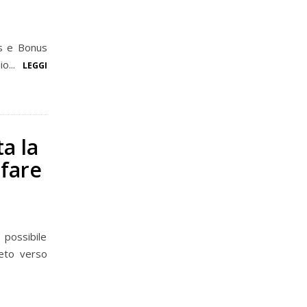
us e Bonus
io...
LEGGI
a la
ifare
 possibile
reto verso