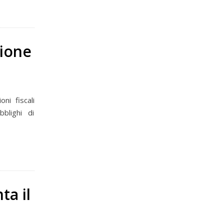
zione
ni fiscali
blighi di
ta il