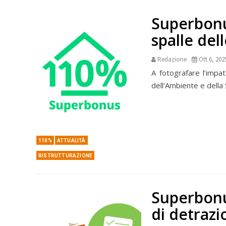
Superbonus
spalle del
Redazione
Ott 6, 202
A fotografare l’impa
dell’Ambiente e della 
110%
ATTUALITÀ
RISTRUTTURAZIONE
Superbonus
di detraz