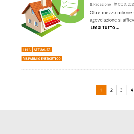
Redazione
Ott 3, 202
Oltre mezzo milione di
agevolazione si affiev
LEGGI TUTTO
110%
ATTUALITÀ
RISPARMIO ENERGETICO
1
2
3
4