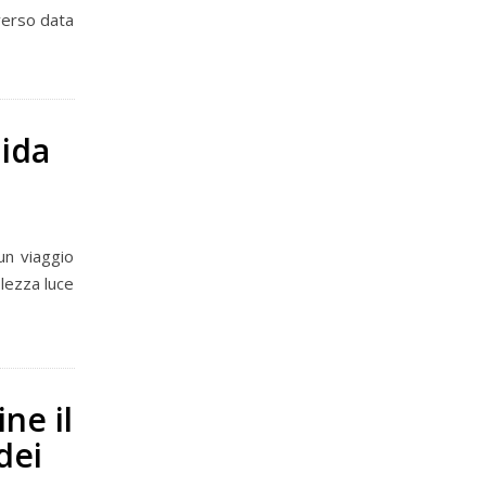
verso data
uida
un viaggio
olezza luce
ne il
dei