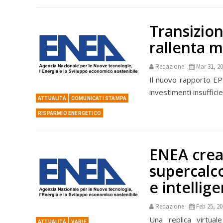
Transizion
rallenta 
Redazione
Mar 31, 2
Il nuovo rapporto EPI
investimenti insuffici
ATTUALITÀ
COMUNICATI STAMPA
RISPARMIO ENERGETICO
ENEA crea 
supercalco
e intellig
Redazione
Feb 25, 2
Una replica virtuale
ATTUALITÀ
VARIE