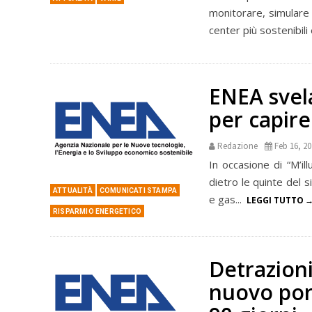
monitorare, simulare
center più sostenibili 
ENEA svela
per capir
Redazione
Feb 16, 2
In occasione di “M’il
dietro le quinte del 
ATTUALITÀ
COMUNICATI STAMPA
e gas...
LEGGI TUTTO
RISPARMIO ENERGETICO
Detrazioni
nuovo por