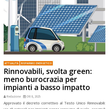
ATTUALITÀ
RISPARMIO ENERGETICO
Rinnovabili, svolta green:
meno burocrazia per
impianti a basso impatto
Redazione
Ott 8, 2025
Approvato il decreto correttivo al Testo Unico Rinnovabili:
via gli ostacoli per impianti senza consumo di suolo, accumuli