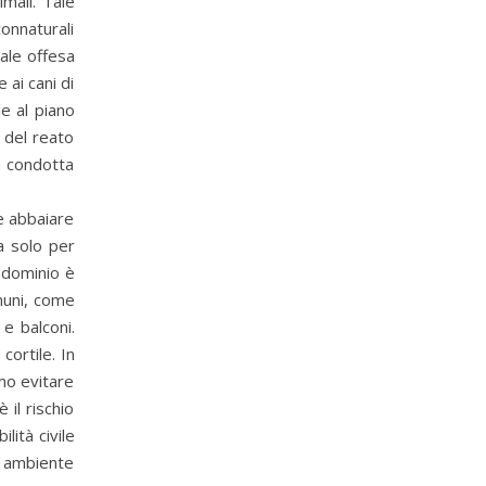
imali. Tale
nnaturali
iale offesa
 ai cani di
le al piano
 del reato
a condotta
e abbaiare
a solo per
ndominio è
muni, come
e balconi.
cortile. In
mo evitare
 il rischio
lità civile
n ambiente