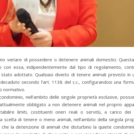
o vietare di possedere o detenere animali domestici. Questa
sto con essa, indipendentemente dal tipo di regolamento, cont
tato adottato. Qualsiasi divieto di tenere animali previsto in 
caduto secondo l’art. 1138 del c.c., configurandosi una forma 
to normativo.
n condominio, nell’ambito delle singole proprietà esclusive, poss
ntrattualmente obbligato a non detenere animali nel proprio app
ilire limiti, costituenti oneri reali o servitù, a carico dei
a scelta di tenere o meno animali, nell’ambito della singola prop
ie che la detenzione di animali che disturbino la quiete condomin