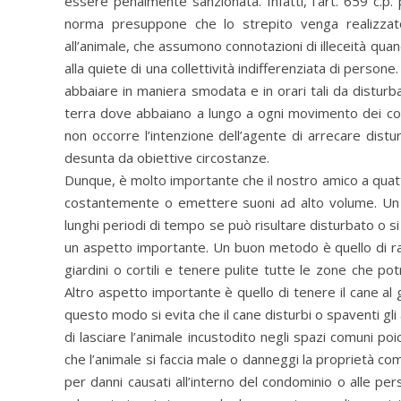
essere penalmente sanzionata. Infatti, l’art. 659 c.p. 
norma presuppone che lo strepito venga realizzato
all’animale, che assumono connotazioni di illeceità quan
alla quiete di una collettività indifferenziata di persone
abbaiare in maniera smodata e in orari tali da disturba
terra dove abbaiano a lungo a ogni movimento dei cond
non occorre l’intenzione dell’agente di arrecare distu
desunta da obiettive circostanze.
Dunque, è molto importante che il nostro amico a quat
costantemente o emettere suoni ad alto volume. Un m
lunghi periodi di tempo se può risultare disturbato o 
un aspetto importante. Un buon metodo è quello di ra
giardini o cortili e tenere pulite tutte le zone che p
Altro aspetto importante è quello di tenere il cane al g
questo modo si evita che il cane disturbi o spaventi g
di lasciare l’animale incustodito negli spazi comuni po
che l’animale si faccia male o danneggi la proprietà co
per danni causati all’interno del condominio o alle p