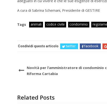
adeguato in cui vivere e che le sue esigenze di esercizi
A cura di Sabrina Schemani, Presidente di GESTIRE
animali
codice civile
condominio
regolame
Tags
Condividi questo articolo
twitter
facebook
Novità per l’amministratore di condominio c
Riforma Cartabia
Related Posts