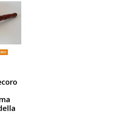
INIO
ecoro
ima
della