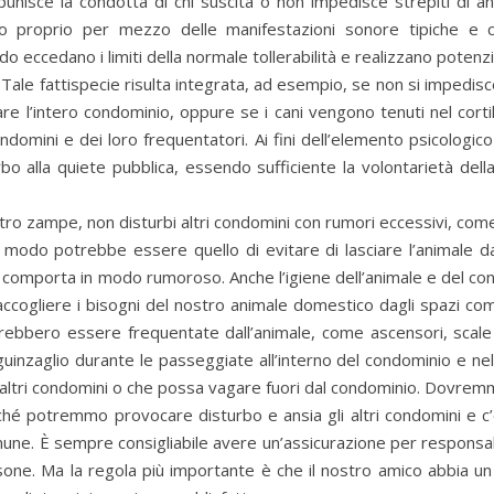
punisce la condotta di chi suscita o non impedisce strepiti di an
 proprio per mezzo delle manifestazioni sonore tipiche e co
do eccedano i limiti della normale tollerabilità e realizzano potenz
. Tale fattispecie risulta integrata, ad esempio, se non si impedisce
re l’intero condominio, oppure se i cani vengono tenuti nel corti
omini e dei loro frequentatori. Ai fini dell’elemento psicologico
rbo alla quiete pubblica, essendo sufficiente la volontarietà dell
tro zampe, non disturbi altri condomini con rumori eccessivi, com
odo potrebbe essere quello di evitare di lasciare l’animale d
si comporta in modo rumoroso. Anche l’igiene dell’animale e del co
ccogliere i bisogni del nostro animale domestico dagli spazi co
otrebbero essere frequentate dall’animale, come ascensori, scale 
uinzaglio durante le passeggiate all’interno del condominio e nel 
li altri condomini o che possa vagare fuori dal condominio. Dovrem
iché potremmo provocare disturbo e ansia gli altri condomini e c’è
mune. È sempre consigliabile avere un’assicurazione per responsabi
ersone. Ma la regola più importante è che il nostro amico abbia u