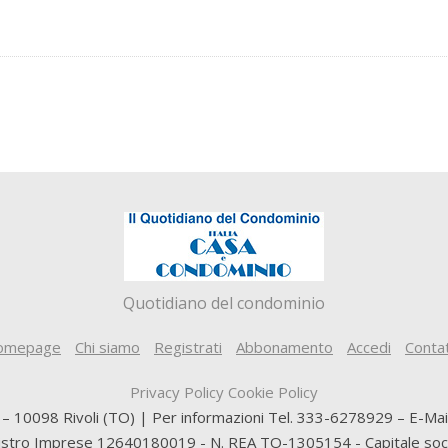
Quotidiano del condominio
omepage
Chi siamo
Registrati
Abbonamento
Accedi
Contat
Privacy Policy
Cookie Policy
5 – 10098 Rivoli (TO) | Per informazioni Tel. 333-6278929 – E-Ma
gistro Imprese 12640180019 - N. REA TO-1305154 - Capitale socia