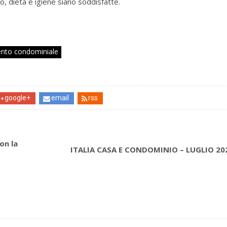
o, dieta e igiene siano soddisfatte.
nto condominiale
google+
email
rss
on la
ITALIA CASA E CONDOMINIO – LUGLIO 20