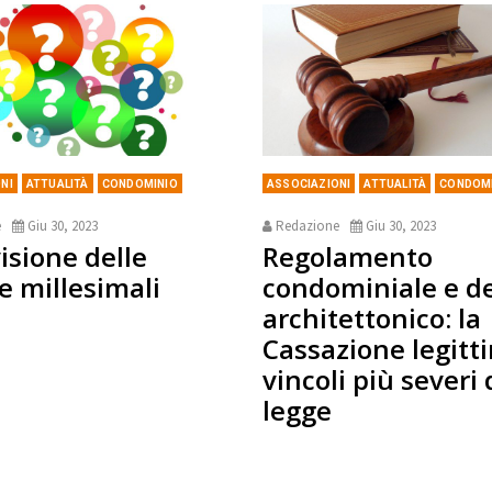
NI
ATTUALITÀ
CONDOMINIO
ASSOCIAZIONI
ATTUALITÀ
CONDOM
e
Giu 30, 2023
Redazione
Giu 30, 2023
isione delle
Regolamento
e millesimali
condominiale e d
architettonico: la
Cassazione legitt
vincoli più severi 
legge