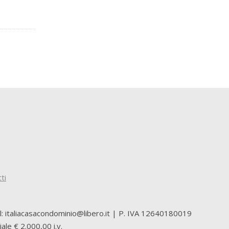
ti
il: italiacasacondominio@libero.it | P. IVA 12640180019
le € 2.000,00 i.v.