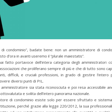
tore di condominio”, badate bene: non un amministratore di cond
to d’ora in avanti useremo il “plurale maiestatis”.
i fatto portavoce dell’intera categoria degli amministratori co
 associazioni che proliferano sempre di più e che di tutto sono ca
i, difficili, e cruciali professioni, in grado di gestire l’intero
vere diversi punti di PIL.
 amministratore sia stata riconosciuta e poi resa accessibile an
sottovalutata e svilita dell’intero panorama nazionale.
tratore di condominio esiste solo per essere sfruttato e sistem
tituzione, perché grazie alla legge 220/2012, la sua professionalit