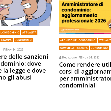
EL CONDOMINIO
ATTUALITÀ
I STAMPA
CONDOMINIO
ARCHIVIO DEL CONDOMINIO
ATTUALI
COMUNICATI STAMPA
CONDOMINIO
e
Nov 24, 2022
ere delle sanzioni
Redazione
Nov 24, 2022
ndominio: dove
Come rendere utili
e la legge e dove
corsi di aggiorna
no gli abusi
per amministrato
condominiali