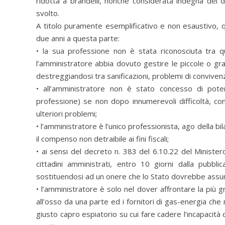
ridotta a brandelli, nonché considerata indegna del di
svolto.
A titolo puramente esemplificativo e non esaustivo, q
due anni a questa parte:
• la sua professione non è stata riconosciuta tra qu
l’amministratore abbia dovuto gestire le piccole o gr
destreggiandosi tra sanificazioni, problemi di convivenz
• all’amministratore non è stato concesso di pote
professione) se non dopo innumerevoli difficoltà, c
ulteriori problemi;
• l’amministratore è l’unico professionista, ago della 
il compenso non detraibile ai fini fiscali;
• ai sensi del decreto n. 383 del 6.10.22 del Minister
cittadini amministrati, entro 10 giorni dalla pubbl
sostituendosi ad un onere che lo Stato dovrebbe ass
• l’amministratore è solo nel dover affrontare la più gr
all’osso da una parte ed i fornitori di gas-energia che 
giusto capro espiatorio su cui fare cadere l’incapacità