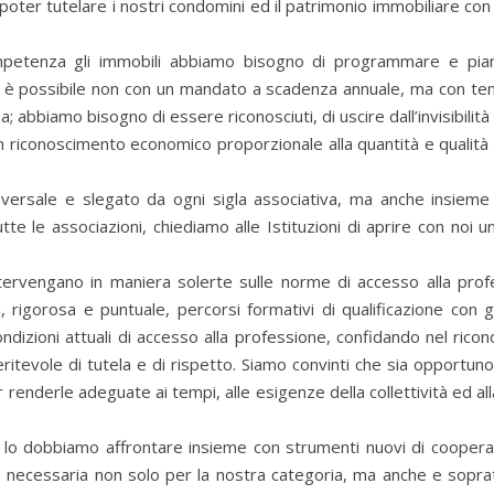
di poter tutelare i nostri condomini ed il patrimonio immobiliare co
petenza gli immobili abbiamo bisogno di programmare e piani
 è possibile non con un mandato a scadenza annuale, ma con tem
abbiamo bisogno di essere riconosciuti, di uscire dall’invisibilità
 riconoscimento economico proporzionale alla quantità e qualità
rsale e slegato da ogni sigla associativa, ma anche insieme a
te le associazioni, chiediamo alle Istituzioni di aprire con noi u
i intervengano in maniera solerte sulle norme di accesso alla prof
 rigorosa e puntuale, percorsi formativi di qualificazione con g
e condizioni attuali di accesso alla professione, confidando nel ric
ritevole di tutela e di rispetto. Siamo convinti che sia opportuno
r renderle adeguate ai tempi, alle esigenze della collettività ed al
a lo dobbiamo affrontare insieme con strumenti nuovi di coopera
e, necessaria non solo per la nostra categoria, ma anche e sopra