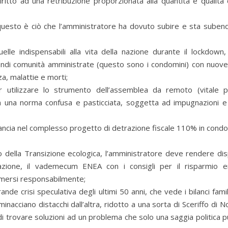
ritto ad una retribuzione proporzionata alla quantità e qualità
uesto è ciò che l’amministratore ha dovuto subire e sta suben
elle indispensabili alla vita della nazione durante il lockdown
andi comunità amministrate (questo sono i condomini) con nuove 
a, malattie e morti;
r utilizzare lo strumento dell’assemblea da remoto (vitale 
on una norma confusa e pasticciata, soggetta ad impugnazioni e 
bilancia nel complesso progetto di detrazione fiscale 110% in cond
o della Transizione ecologica, l’amministratore deve rendere disp
icazione, il vademecum ENEA con i consigli per il risparmio e
umersi responsabilmente;
ande crisi speculativa degli ultimi 50 anni, che vede i bilanci famili
minacciano distacchi dall’altra, ridotto a una sorta di Sceriffo di 
 di trovare soluzioni ad un problema che solo una saggia politica 