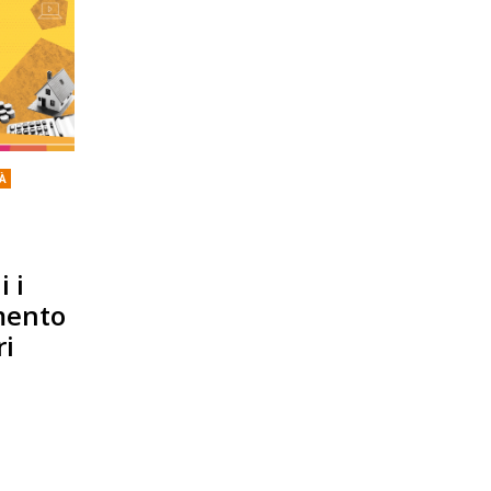
TÀ
 i
mento
ri