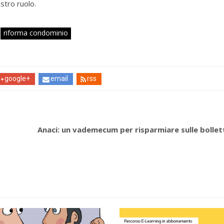
ostro ruolo.
riforma condominio
google+
email
rss
Anaci: un vademecum per risparmiare sulle bollet