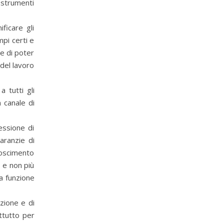
n strumenti
ficare gli
pi certi e
 e di poter
 del lavoro
 tutti gli
n canale di
essione di
aranzie di
onoscimento
 e non più
la funzione
zione e di
ttutto per