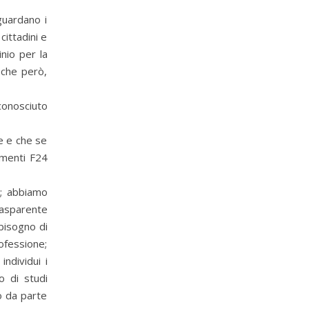
iguardano i
cittadini e
nio per la
 che però,
conosciuto
re e che se
amenti F24
2; abbiamo
trasparente
 bisogno di
ofessione;
ndividui i
o di studi
o da parte