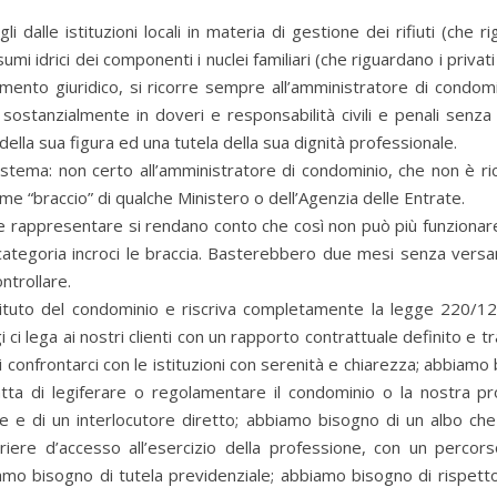
dalle istituzioni locali in materia di gestione dei rifiuti (che r
umi idrici dei componenti i nuclei familiari (che riguardano i privati 
mento giuridico, si ricorre sempre all’amministratore di condomi
 sostanzialmente in doveri e responsabilità civili e penali senza
la sua figura ed una tutela della sua dignità professionale.
istema: non certo all’amministratore di condominio, che non è ri
 “braccio” di qualche Ministero o dell’Agenzia delle Entrate.
be rappresentare si rendano conto che così non può più funziona
ra categoria incroci le braccia. Basterebbero due mesi senza vers
ntrollare.
stituto del condominio e riscriva completamente la legge 220/1
ci lega ai nostri clienti con un rapporto contrattuale definito e 
confrontarci con le istituzioni con serenità e chiarezza; abbiamo
atta di legiferare o regolamentare il condominio o la nostra pr
e di un interlocutore diretto; abbiamo bisogno di un albo che i
riere d’accesso all’esercizio della professione, con un percors
biamo bisogno di tutela previdenziale; abbiamo bisogno di rispett