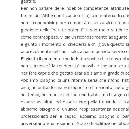
gestire.
Per non parlare delle indebite competenze attribuitegli 
titolari di TARI e non il condominio); o in materia di cons
non il condominio): per comodità e senza alcun fonda
gestione delle “patate bollenti”. Il suo ruolo si riduce
come contrappeso, vi sia un riconoscimento adeguato del
è giunto il momento di chiedersi a chi giova questo s
onorevolmente nel suo ruolo, a parte quando serve come
E’ giunto il momento che le Istituzioni e chi ci dovreb
non si invertirà la tendenza è possibile che un’inte
per fare capire che gettito erariale siamo in grado di co
Abbiamo bisogno di una riforma seria che rifondi l’i
bisogno di trasformare il rapporto di mandato che oggi 
nei tempi, nei modi e nei contenuti; abbiamo bisogno di 
essere ascoltati ed essere interpellati quando si tr
abbiamo bisogno di un’unica rappresentanza nazionale 
professionisti seri e capaci; abbiamo bisogno di bar
universitario e un esame di Stato di abilitazione; ab