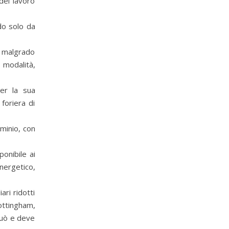
 del lavoro
do solo da
, malgrado
modalità,
per la sua
foriera di
ominio, con
onibile ai
nergetico,
ari ridotti
Nottingham,
può e deve