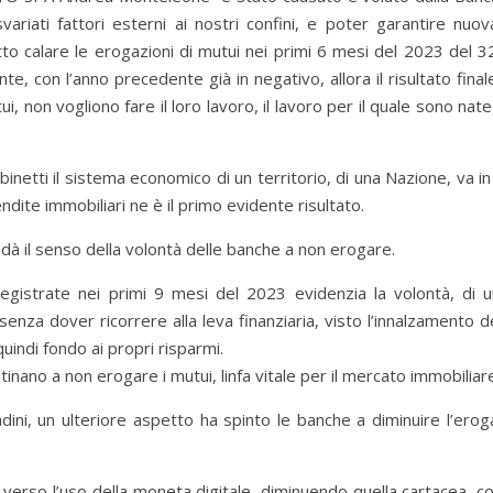
ariati fattori esterni ai nostri confini, e poter garantire nuo
fatto calare le erogazioni di mutui nei primi 6 mesi del 2023 del
, con l’anno precedente già in negativo, allora il risultato fina
 non vogliono fare il loro lavoro, il lavoro per il quale sono nat
netti il sistema economico di un territorio, di una Nazione, va in 
dite immobiliari ne è il primo evidente risultato.
à il senso della volontà delle banche a non erogare.
registrate nei primi 9 mesi del 2023 evidenzia la volontà, di
nza dover ricorrere alla leva finanziaria, visto l’innalzamento de
indi fondo ai propri risparmi.
inano a non erogare i mutui, linfa vitale per il mercato immobiliar
dini, un ulteriore aspetto ha spinto le banche a diminuire l’erog
erso l’uso della moneta digitale, diminuendo quella cartacea, co