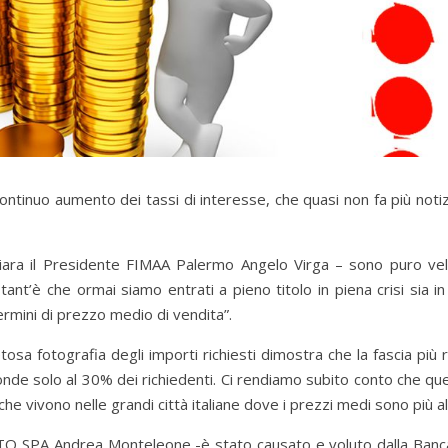
ontinuo aumento dei tassi di interesse, che quasi non fa più noti
chiara il Presidente FIMAA Palermo Angelo Virga – sono puro vel
t’è che ormai siamo entrati a pieno titolo in piena crisi sia in 
rmini di prezzo medio di vendita”.
sa fotografia degli importi richiesti dimostra che la fascia più r
de solo al 30% dei richiedenti. Ci rendiamo subito conto che que
he vivono nelle grandi città italiane dove i prezzi medi sono più alt
ITO SPA Andrea Monteleone -è stato causato e voluto dalla Banc