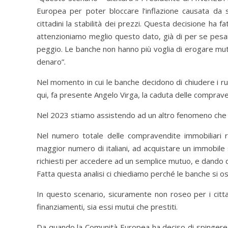
Europea per poter bloccare l’inflazione causata da sv
cittadini la stabilità dei prezzi. Questa decisione ha 
attenzioniamo meglio questo dato, già di per se pesante
peggio. Le banche non hanno più voglia di erogare mutui,
denaro”.
Nel momento in cui le banche decidono di chiudere i rubi
qui, fa presente Angelo Virga, la caduta delle compraven
Nel 2023 stiamo assistendo ad un altro fenomeno che d
Nel numero totale delle compravendite immobiliari 
maggior numero di italiani, ad acquistare un immobile se
richiesti per accedere ad un semplice mutuo, e dando qu
Fatta questa analisi ci chiediamo perché le banche si ost
In questo scenario, sicuramente non roseo per i citta
finanziamenti, sia essi mutui che prestiti.
Da quando la Comunità Europea ha deciso di spingere v