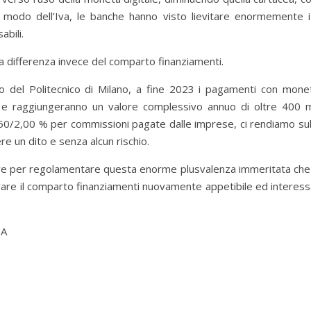
l modo dell’Iva, le banche hanno visto lievitare enormemente 
bili.
o, a differenza invece del comparto finanziamenti.
o del Politecnico di Milano, a fine 2023 i pagamenti con monet
, e raggiungeranno un valore complessivo annuo di oltre 400 mi
,50/2,00 % per commissioni pagate dalle imprese, ci rendiamo su
re un dito e senza alcun rischio.
nire per regolamentare questa enorme plusvalenza immeritata che
re il comparto finanziamenti nuovamente appetibile ed interessa
PA