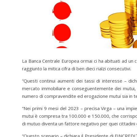
La Banca Centrale Europea ormai ci ha abituati ad un c
raggiunto la mitica cifra di ben dieci rialzi consecutivi.
“Questi continui aumenti dei tassi di interesse – di
mercato immobiliare e conseguentemente dei mutui, tan
numero di compravendite ed erogazione mutui sia in te
“Nei primi 9 mesi del 2023 – precisa Virga – una impieto
mutui è compresa tra 100.000 e 150.000, che corrispon
di mutuo diventa un fattore negativo per quei cittadini c
“Questo scenario – dichiara il Presidente di FINCRED