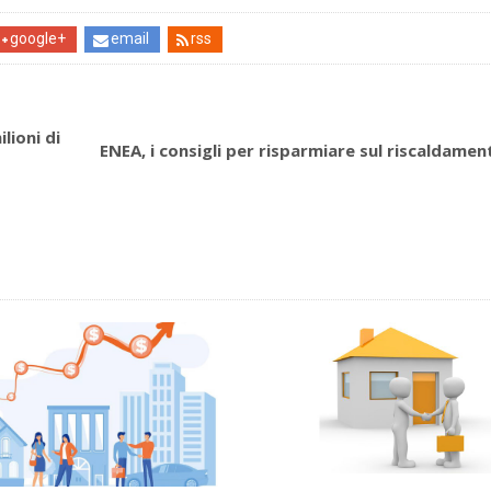
google+
email
rss
lioni di
ENEA, i consigli per risparmiare sul riscaldamen