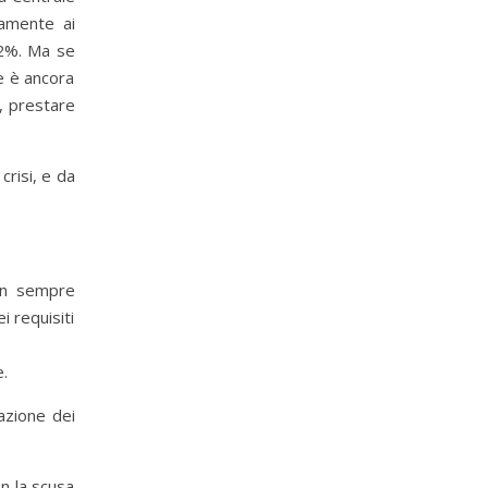
vamente ai
 32%. Ma se
le è ancora
e, prestare
crisi, e da
 un sempre
i requisiti
e.
azione dei
n la scusa