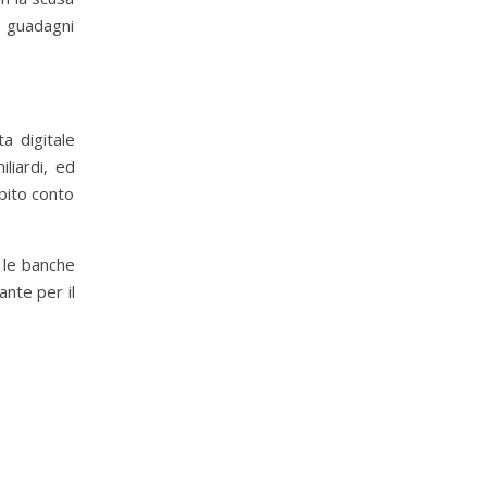
i guadagni
a digitale
liardi, ed
bito conto
 le banche
nte per il