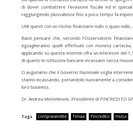
di dover combattere l’evasione fiscale ed in specia
raggiungendo plusvalenze fino a poco tempo fa impensa
Utili questi con un rischio finanziario nullo o quasi null
Basti pensare che, secondo l’Osservatorio Finanziari
eguaglieranno quelli effettuati con moneta cartacea
applicando su questa enorme cifra un interesse del 1
di quanto le istituzioni bancarie incassano senza muove
Ci auguriamo che il Governo Nazionale voglia interve
stanno incassando, portandole nuovamente a considera
loro business.
Dr. Andrea Monteleone, Presidente di FINCREDITO S
compravendite
Fimaa
Fincredito
mutui
Tags