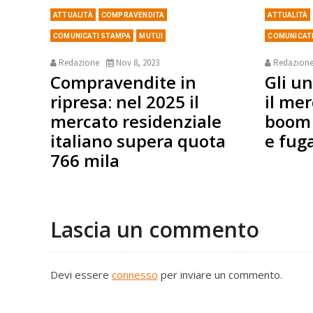
ATTUALITÀ
COMPRAVENDITA
ATTUALITÀ
COMUNICATI STAMPA
MUTUI
COMUNICAT
Redazione
Nov 8, 2023
Redazion
Compravendite in
Gli u
ripresa: nel 2025 il
il mer
mercato residenziale
boom 
italiano supera quota
e fuga
766 mila
Lascia un commento
Devi essere
connesso
per inviare un commento.