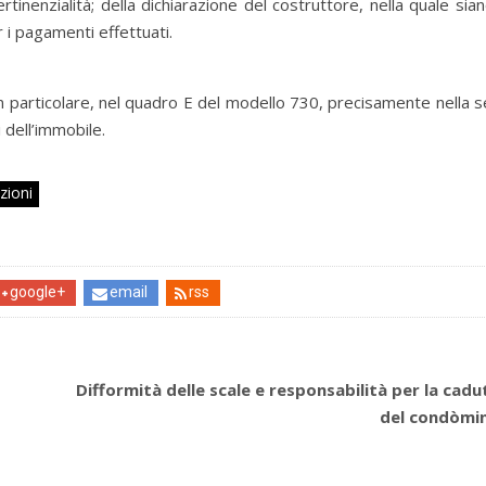
rtinenzialità; della dichiarazione del costruttore, nella quale siano
r i pagamenti effettuati.
 particolare, nel quadro E del modello 730, precisamente nella se
i dell’immobile.
zioni
google+
email
rss
Difformità delle scale e responsabilità per la cadu
del condòmi