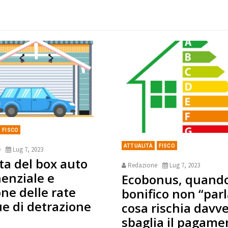
FISCO
ATTUALITÀ
FISCO
e
Lug 7, 2023
ta del box auto
Redazione
Lug 7, 2023
nenziale e
Ecobonus, quando
one delle rate
bonifico non “parl
ue di detrazione
cosa rischia davve
sbaglia il pagame