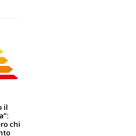
 il
a”:
ro chi
nto