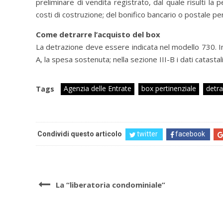
preliminare di vendita registrato, dal quale risulti la pe
costi di costruzione; del bonifico bancario o postale pe
Come detrarre l’acquisto del box
La detrazione deve essere indicata nel modello 730. In
A, la spesa sostenuta; nella sezione III-B i dati catastal
Agenzia delle Entrate
box pertinenziale
detra
Tags
Condividi questo articolo
twitter
facebook
La “liberatoria condominiale”