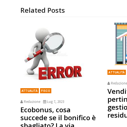
Related Posts
ATTUALITÀ
Redazion
Vendi
ATTUALITÀ
FISCO
perti
Redazione
Lug 7, 2023
gesti
Ecobonus, cosa
resid
succede se il bonifico è
sbagliato? La via