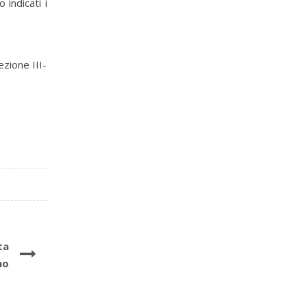
 indicati i
zione III-
ta
no