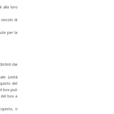
i alla loro
vincolo di
ute per la
istinti dai
ale (unità
quisto del
del box può
e del box a
cquisto, o