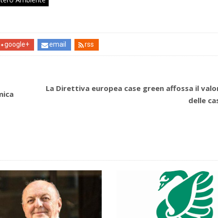
google+
email
rss
La Direttiva europea case green affossa il valo
mica
delle ca