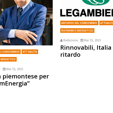
ARCHIVIO DEL CONDOMINIO
ATTUALI
RISPARMIO ENERGETICO
Redazione
Mar 15, 2023
Rinnovabili, Italia
ritardo
EL CONDOMINIO
ATTUALITÀ
ENERGETICO
e
Mar 15, 2023
 piemontese per
emEnergia”