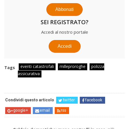
Abbonati
SEI REGISTRATO?
Accedi al nostro portale
Accedi
eventi catastrofali
milleproroghe
polizza
Tags
assicurativa
Condividi questo articolo
twitter
facebook
google+
email
rss