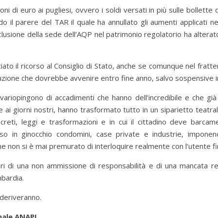
 di euro ai pugliesi, ovvero i soldi versati in più sulle bollette
 il parere del TAR il quale ha annullato gli aumenti applicati ne
’inclusione della sede dell’AQP nel patrimonio regolatorio ha alterat
iato il ricorso al Consiglio di Stato, anche se comunque nel frat
tituzione che dovrebbe avvenire entro fine anno, salvo sospensive i
 variopingono di accadimenti che hanno dell’incredibile e che già
e ai giorni nostri, hanno trasformato tutto in un siparietto teatrale
decreti, leggi e trasformazioni e in cui il cittadino deve barcam
o in ginocchio condomini, case private e industrie, imponen
 non si è mai premurato di interloquire realmente con l’utente fi
i di una non ammissione di responsabilità e di una mancata re
mbardia.
 deriveranno.
onale ANAPI