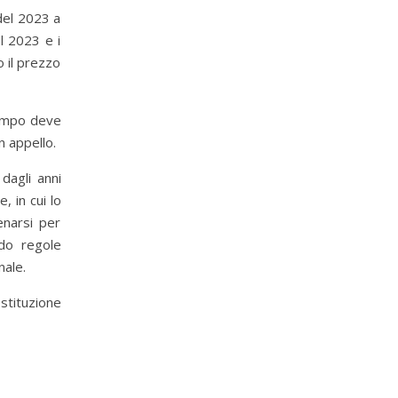
 del 2023 a
l 2023 e i
o il prezzo
tempo deve
n appello.
 dagli anni
, in cui lo
enarsi per
do regole
nale.
stituzione