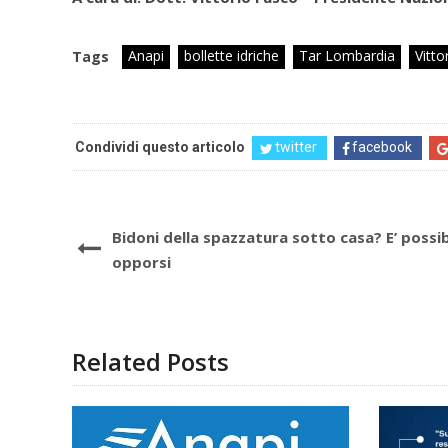
Anapi
bollette idriche
Tar Lombardia
Vitto
Tags
Condividi questo articolo
twitter
facebook
Bidoni della spazzatura sotto casa? E’ possib
opporsi
Related Posts