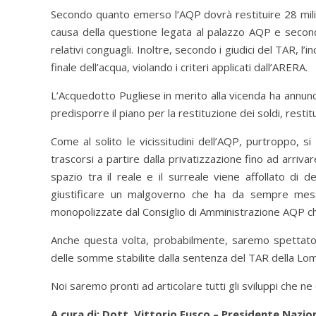
Secondo quanto emerso l’AQP dovrà restituire 28 milioni
causa della questione legata al palazzo AQP e secondo
relativi conguagli. Inoltre, secondo i giudici del TAR, l
finale dell’acqua, violando i criteri applicati dall’ARERA.
L’Acquedotto Pugliese in merito alla vicenda ha annunc
predisporre il piano per la restituzione dei soldi, res
Come al solito le vicissitudini dell’AQP, purtroppo, si
trascorsi a partire dalla privatizzazione fino ad arrivar
spazio tra il reale e il surreale viene affollato di 
giustificare un malgoverno che ha da sempre mess
monopolizzate dal Consiglio di Amministrazione AQP che
Anche questa volta, probabilmente, saremo spettator
delle somme stabilite dalla sentenza del TAR della Lo
Noi saremo pronti ad articolare tutti gli sviluppi che ne
A cura di: Dott. Vittorio Fusco – Presidente Nazi