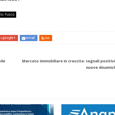
rio Fusco
google+
email
rss
ile
Mercato immobiliare in crescita: segnali positivi
nuove dinamic