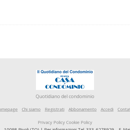
Quotidiano del condominio
omepage
Chi siamo
Registrati
Abbonamento
Accedi
Contat
Privacy Policy
Cookie Policy
5 – 10098 Rivoli (TO) | Per informazioni Tel. 333-6278929 – E-Ma