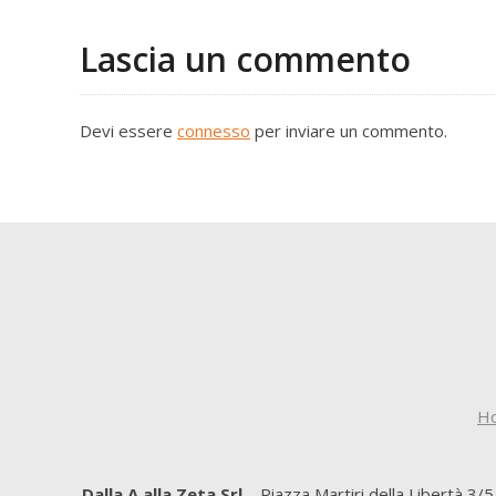
Lascia un commento
Devi essere
connesso
per inviare un commento.
H
Dalla A alla Zeta Srl
– Piazza Martiri della Libertà 3/