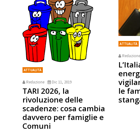
ATTUALITÀ
Redazion
L’Ital
energe
ATTUALITÀ
vigila
Redazione
Dic 11, 2019
le fa
TARI 2026, la
stang
rivoluzione delle
scadenze: cosa cambia
davvero per famiglie e
Comuni