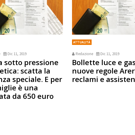
ATTUALITÀ
e
Dic 11, 2019
Redazione
Dic 11, 2019
ia sotto pressione
Bollette luce e gas
tica: scatta la
nuove regole Arer
nza speciale. E per
reclami e assiste
miglie è una
ata da 650 euro