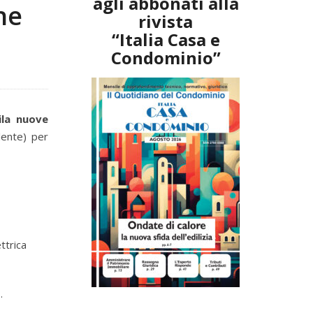
agli abbonati alla
ne
rivista
“Italia Casa e
Condominio”
ila nuove
lente) per
ttrica
t
.