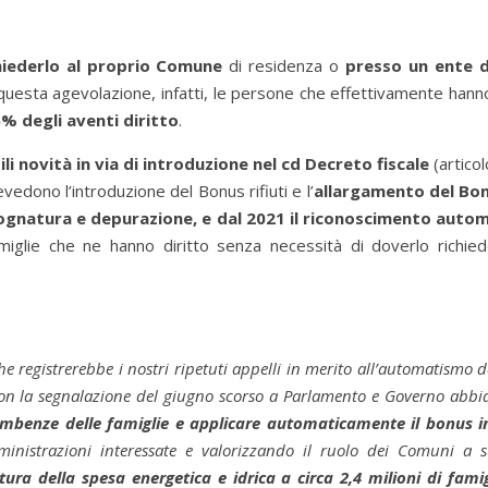
ichiederlo al proprio Comune
di residenza o
presso un ente 
questa agevolazione, infatti, le persone che effettivamente hanno
5% degli aventi diritto
.
ili novità in via di introduzione nel cd Decreto fiscale
(articol
edono l’introduzione del Bonus rifiuti e l’
allargamento del Bo
fognatura e depurazione, e dal 2021 il riconoscimento autom
miglie che ne hanno diritto senza necessità di doverlo richi
e registrerebbe i nostri ripetuti appelli in merito all’automatismo
on la segnalazione del giugno scorso a Parlamento e Governo abbia
ombenze delle famiglie e applicare automaticamente il bonus in
inistrazioni interessate e valorizzando il ruolo dei Comuni a 
tura della spesa energetica e idrica a circa 2,4 milioni di famig