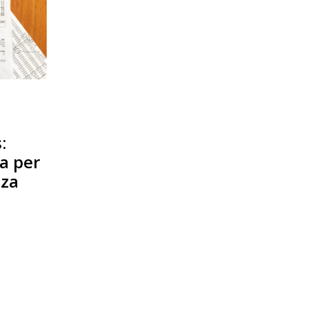
:
a per
nza