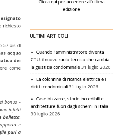
Clicca qui per accedere all’ultima
edizione
designato
 richiesto
ULTIMI ARTICOLI
o 57 bis dl
Quando l’amministratore diventa
nus acqua
CTU: il nuovo ruolo tecnico che cambia
atico dei
la giustizia condominiale
31 luglio 2026
edere come
La colonnina di ricarica elettrica e i
diritti condominiali
31 luglio 2026
Case bizzarre, storie incredibili e
 del bonus
–
architetture fuori dagli schemi in Italia
mo infatti
30 luglio 2026
 bolletta
,
supporto e
lie pari a