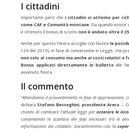
I cittadini
Importante però che
i cittadini si attivino per r
come CAF e Comunità montane
. Da quando esiste 
e ottenuto il bonus di sconto
non è andato oltre il 3
Anche per questo l’Arera accoglie con favore
le possib
124 del 2019), in fase di conversione in Legge, che prev
non solo al consumo ma anche ai costi relativi a 
Bonus applicati direttamente in bolletta
alle fa
avvenuto finora.
Il commento
“
Attendiamo il provvedimento in fase di approvazione, ch
dichiara
Stefano Besseghini
,
presidente Arera
–
. C
chiesto di cambiare l’attuale legge per
azzerare le inc
consentendo lo scambio dei dati necessari tra le amm
informazione dei cittadini. Garantiremmo così la
coper