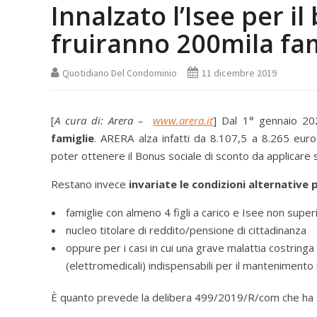
Innalzato l’Isee per 
fruiranno 200mila fam
Quotidiano Del Condominio
11 dicembre 2019
[
A cura di: Arera –
www.arera.it
] Dal 1° gennaio 20
famiglie
. ARERA alza infatti da 8.107,5 a 8.265 eur
poter ottenere il Bonus sociale di sconto da applicare su
Restano invece
invariate le condizioni alternative 
famiglie con almeno 4 figli a carico e Isee non super
nucleo titolare di reddito/pensione di cittadinanza
oppure per i casi in cui una grave malattia costringa 
(elettromedicali) indispensabili per il mantenimento i
È quanto prevede la delibera 499/2019/R/com che ha