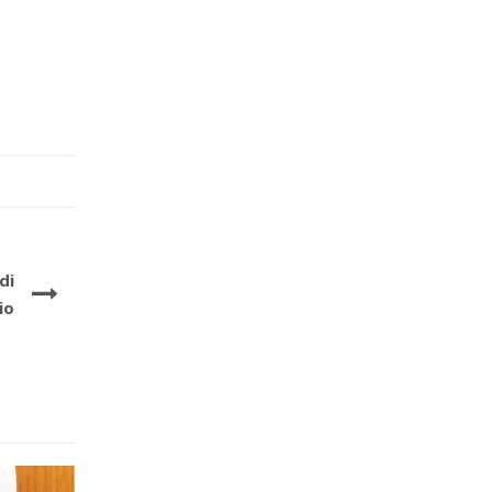
di
io