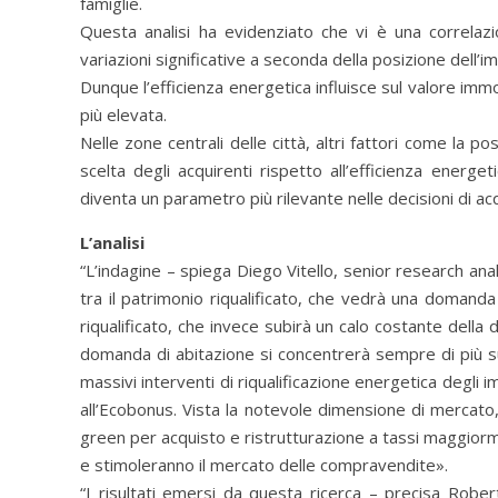
famiglie.
Questa analisi ha evidenziato che vi è una correlazio
variazioni significative a seconda della posizione dell’im
Dunque l’efficienza energetica influisce sul valore imm
più elevata.
Nelle zone centrali delle città, altri fattori come la po
scelta degli acquirenti rispetto all’efficienza energet
diventa un parametro più rilevante nelle decisioni di ac
L’analisi
“L’indagine – spiega Diego Vitello, senior research ana
tra il patrimonio riqualificato, che vedrà una domanda
riqualificato, che invece subirà un calo costante del
domanda di abitazione si concentrerà sempre di più su 
massivi interventi di riqualificazione energetica degli i
all’Ecobonus. Vista la notevole dimensione di mercato, 
green per acquisto e ristrutturazione a tassi maggiormen
e stimoleranno il mercato delle compravendite».
“I risultati emersi da questa ricerca – precisa Ro