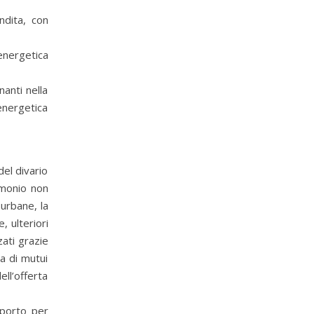
ndita, con
 energetica
nanti nella
 energetica
del divario
imonio non
urbane, la
 ulteriori
zati grazie
ta di mutui
ell’offerta
pporto per