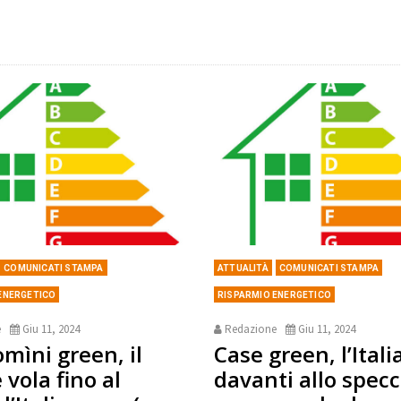
COMUNICATI STAMPA
ATTUALITÀ
COMUNICATI STAMPA
ENERGETICO
RISPARMIO ENERGETICO
e
Giu 11, 2024
Redazione
Giu 11, 2024
mìni green, il
Case green, l’Itali
 vola fino al
davanti allo specc