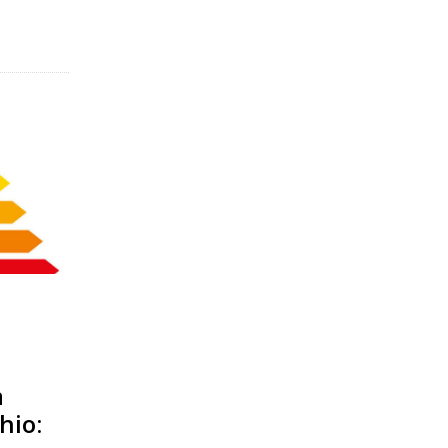
a
hio: