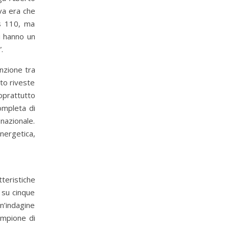
va era che
us 110, ma
i hanno un
.
enzione tra
to riveste
oprattutto
ompleta di
 nazionale.
energetica,
teristiche
a su cinque
n’indagine
ampione di