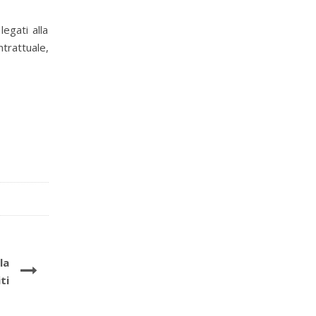
egati alla
trattuale,
la
ti