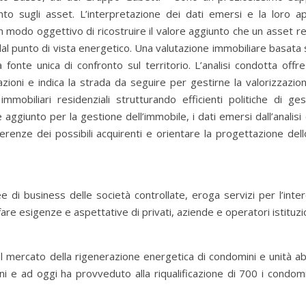
nto sugli asset. L’interpretazione dei dati emersi e la loro ap
n modo oggettivo di ricostruire il valore aggiunto che un asset re
al punto di vista energetico. Una valutazione immobiliare basata 
 fonte unica di confronto sul territorio. L’analisi condotta offr
zioni e indica la strada da seguire per gestirne la valorizzazione
mobiliari residenziali strutturando efficienti politiche di ge
aggiunto per la gestione dell’immobile, i dati emersi dall’analisi 
erenze dei possibili acquirenti e orientare la progettazione dell
e di business delle società controllate, eroga servizi per l’inte
re esigenze e aspettative di privati, aziende e operatori istituzio
mercato della rigenerazione energetica di condomini e unità abi
i e ad oggi ha provveduto alla riqualificazione di 700 i condomi