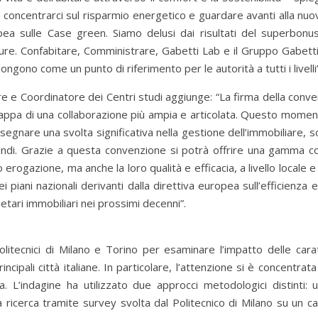
 concentrarci sul risparmio energetico e guardare avanti alla nuo
opea sulle Case green. Siamo delusi dai risultati del superbon
ure. Confabitare, Comministrare, Gabetti Lab e il Gruppo Gabett
ongono come un punto di riferimento per le autorità a tutti i livelli”
re e Coordinatore dei Centri studi aggiunge: “La firma della conv
appa di una collaborazione più ampia e articolata. Questo momen
egnare una svolta significativa nella gestione dell’immobiliare, s
andi. Grazie a questa convenzione si potrà offrire una gamma c
 erogazione, ma anche la loro qualità e efficacia, a livello locale e
piani nazionali derivanti dalla direttiva europea sull’efficienza 
etari immobiliari nei prossimi decenni”.
itecnici di Milano e Torino per esaminare l’impatto delle carat
rincipali città italiane. In particolare, l’attenzione si è concentrat
 L’indagine ha utilizzato due approcci metodologici distinti: u
 ricerca tramite survey svolta dal Politecnico di Milano su un c