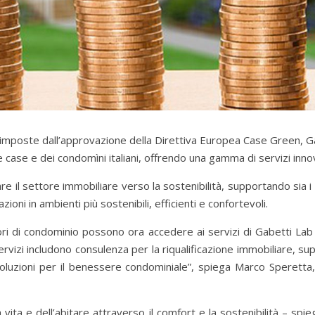
 imposte dall’approvazione della Direttiva Europea Case Green, G
le case e dei condomìni italiani, offrendo una gamma di servizi innov
e il settore immobiliare verso la sostenibilità, supportando sia 
azioni in ambienti più sostenibili, efficienti e confortevoli.
ri di condominio possono ora accedere ai servizi di Gabetti Lab
ervizi includono consulenza per la riqualificazione immobiliare, s
oluzioni per il benessere condominiale”, spiega Marco Speretta,
vita e dell’abitare attraverso il comfort e la sostenibilità – spi