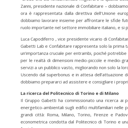
Zanni, presidente nazionale di Confabitare – dobbiamo
ora è rappresentata dalla direttiva dell’Unione eur
dobbiamo lavorare insieme per affrontare le sfide fut
ruolo importante nel settore immobiliare italiano, e si p
Luca Capodiferro , vice presidente vicario di Confabita
Gabetti Lab e Confabitare rappresenta solo la prima t
un’importanza cruciale per entrambi, poiché potrebbe s
per le realtà di dimensioni medio-piccole e medio-gr
servizi a un pubblico vasto, migliorando non solo la loro
Uscendo dal superbonus e in attesa dell’attuazione dei 
dobbiamo prepararci ad assistere e consigliare i propri
La ricerca del Politecnico di Torino e di Milano
Il Gruppo Gabetti ha commissionato una ricerca ai pol
energetico-ambientali sugli edifici multifamiliari nelle p
grandi città: Roma, Milano, Torino, Firenze e Padova.
econometrica condotta dal Politecnico di Torino e una