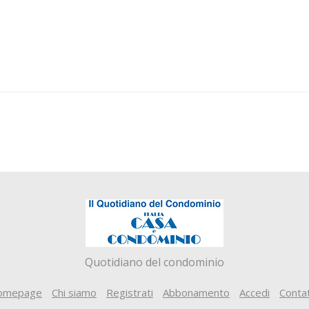
Quotidiano del condominio
omepage
Chi siamo
Registrati
Abbonamento
Accedi
Contat