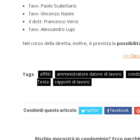
l’avv. Paolo Scalettaris
l’avv. Vincenzo Nasini
il dott. Francesco Veroi
l’avv. Alessandro Lupi
Nel corso della diretta, inoltre, è prevista la
possibili
>> Clicc
affitti
amministratore datore di lavoro
condo
Tags
Testa
rapporti di lavoro
Condividi questo articolo
twitter
facebook
Rischio morosità in condominio? Ecco perché