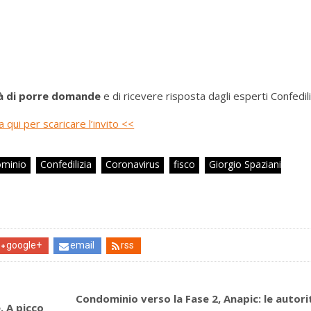
tà di porre domande
e di ricevere risposta dagli esperti Confedili
a qui per scaricare l’invito <<
minio
Confedilizia
Coronavirus
fisco
Giorgio Spaziani
google+
email
rss
Condominio verso la Fase 2, Anapic: le autori
. A picco