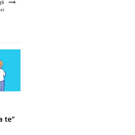
li
ri
a te”