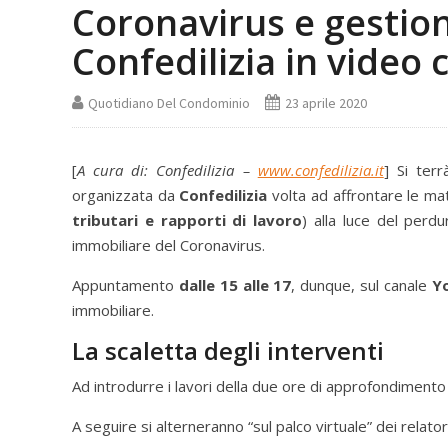
Coronavirus e gestion
Confedilizia in video
Quotidiano Del Condominio
23 aprile 2020
[
A cura di: Confedilizia –
www.confedilizia.it
] Si ter
organizzata da
Confedilizia
volta ad affrontare le mate
tributari e rapporti di lavoro
) alla luce del perd
immobiliare del Coronavirus.
Appuntamento
dalle 15 alle 17
, dunque, sul canale
Y
immobiliare.
La scaletta degli interventi
Ad introdurre i lavori della due ore di approfondimento
A seguire si alterneranno “sul palco virtuale” dei relatori