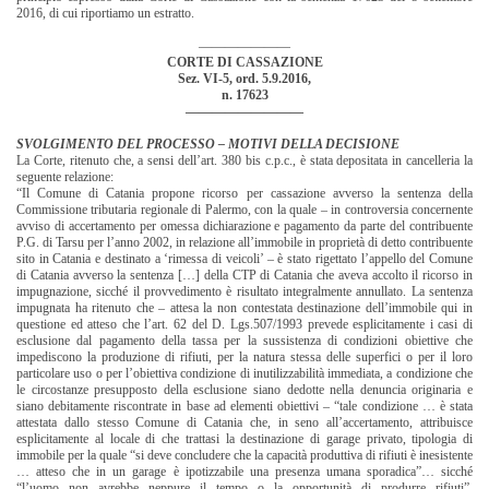
2016, di cui riportiamo un estratto.
———————
CORTE DI CASSAZIONE
Sez. VI-5,
ord. 5.9.2016,
n. 17623
—————————
SVOLGIMENTO DEL PROCESSO – MOTIVI DELLA DECISIONE
La Corte, ritenuto che, a sensi dell’art. 380 bis c.p.c., è stata depositata in cancelleria la
seguente relazione:
“Il Comune di Catania propone ricorso per cassazione avverso la sentenza della
Commissione tributaria regionale di Palermo, con la quale – in controversia concernente
avviso di accertamento per omessa dichiarazione e pagamento da parte del contribuente
P.G. di Tarsu per l’anno 2002, in relazione all’immobile in proprietà di detto contribuente
sito in Catania e destinato a ‘rimessa di veicoli’ – è stato rigettato l’appello del Comune
di Catania avverso la sentenza […] della CTP di Catania che aveva accolto il ricorso in
impugnazione, sicché il provvedimento è risultato integralmente annullato. La sentenza
impugnata ha ritenuto che – attesa la non contestata destinazione dell’immobile qui in
questione ed atteso che l’art. 62 del D. Lgs.507/1993 prevede esplicitamente i casi di
esclusione dal pagamento della tassa per la sussistenza di condizioni obiettive che
impediscono la produzione di rifiuti, per la natura stessa delle superfici o per il loro
particolare uso o per l’obiettiva condizione di inutilizzabilità immediata, a condizione che
le circostanze presupposto della esclusione siano dedotte nella denuncia originaria e
siano debitamente riscontrate in base ad elementi obiettivi – “tale condizione … è stata
attestata dallo stesso Comune di Catania che, in seno all’accertamento, attribuisce
esplicitamente al locale di che trattasi la destinazione di garage privato, tipologia di
immobile per la quale “si deve concludere che la capacità produttiva di rifiuti è inesistente
… atteso che in un garage è ipotizzabile una presenza umana sporadica”… sicché
“l’uomo non avrebbe neppure il tempo o la opportunità di produrre rifiuti”.