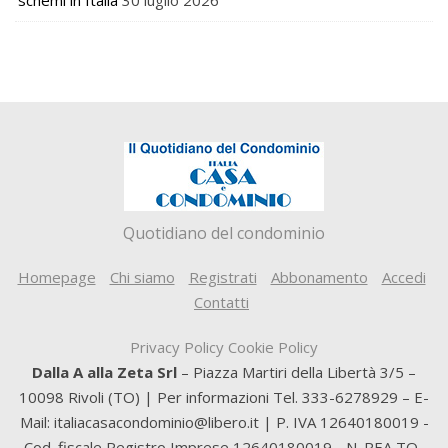
schemi in Italia
30 luglio 2026
Quotidiano del condominio
Homepage
Chi siamo
Registrati
Abbonamento
Accedi
Contatti
Privacy Policy
Cookie Policy
Dalla A alla Zeta Srl
– Piazza Martiri della Libertà 3/5 –
10098 Rivoli (TO) | Per informazioni Tel. 333-6278929 – E-
Mail: italiacasacondominio@libero.it | P. IVA 12640180019 -
Cod. fiscale Registro Imprese 12640180019 - N. REA TO-