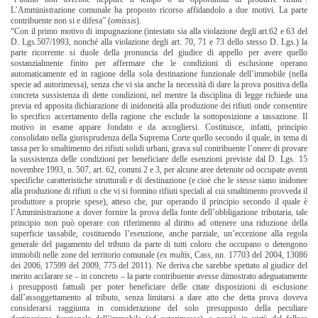
L’Amministrazione comunale ha proposto ricorso affidandolo a due motivi. La parte
contribuente non si e difesa” (
omissis
).
“Con il primo motivo di impugnazione (intestato sia alla violazione degli art.62 e 63 del
D. Lgs.507/1993, nonché alla violazione degli art. 70, 71 e 73 dello stesso D. Lgs.) la
parte ricorrente si duole della pronuncia del giudice di appello per avere quello
sostanzialmente finito per affermare che le condizioni di esclusione operano
automaticamente ed in ragione della sola destinazione funzionale dell’immobile (nella
specie ad autorimessa), senza che vi sia anche la necessità di dare la prova positiva della
concreta sussistenza di dette condizioni, nel mentre la disciplina di legge richiede una
previa ed apposita dichiarazione di inidoneità alla produzione dei rifiuti onde consentire
lo specifico accertamento della ragione che esclude la sottoposizione a tassazione. Il
motivo in esame appare fondato e da accogliersi. Costituisce, infatti, principio
consolidato nella giurisprudenza della Suprema Corte quello secondo il quale, in tema di
tassa per lo smaltimento dei rifiuti solidi urbani, grava sul contribuente l’onere di provare
la sussistenza delle condizioni per beneficiare delle esenzioni previste dal D. Lgs. 15
novembre 1993, n. 507, art. 62, commi 2 e 3, per alcune aree detenute od occupate aventi
specifiche caratteristiche strutturali e di destinazione (e cioè che le stesse siano inidonee
alla produzione di rifiuti o che vi si formino rifiuti speciali al cui smaltimento provveda il
produttore a proprie spese), atteso che, pur operando il principio secondo il quale è
l’Amministrazione a dover fornire la prova della fonte dell’obbligazione tributaria, tale
principio non può operare con riferimento al diritto ad ottenere una riduzione della
superficie tassabile, costituendo l’esenzione, anche parziale, un’eccezione alla regola
generale del pagamento del tributo da parte di tutti coloro che occupano o detengono
immobili nelle zone del territorio comunale (
ex multis
, Cass, nn. 17703 del 2004, 13086
dei 2006, 17599 del 2009, 775 del 2011). Ne deriva che sarebbe spettato al giudice del
merito acclarare se – in concreto – la parte contribuente avesse dimostrato adeguatamente
i presupposti fattuali per poter beneficiare delle citate disposizioni di esclusione
dall’assoggettamento al tributo, senza limitarsi a dare atto che detta prova doveva
considerarsi raggiunta in considerazione del solo presupposto della peculiare