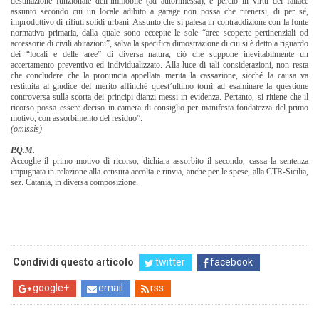
destinazione funzionale dell’immobile (ad autorimessa), e perciò in virtù del fallace
assunto secondo cui un locale adibito a garage non possa che ritenersi, di per sé,
improduttivo di rifiuti solidi urbani. Assunto che si palesa in contraddizione con la fonte
normativa primaria, dalla quale sono eccepite le sole “aree scoperte pertinenziali od
accessorie di civili abitazioni”, salva la specifica dimostrazione di cui si è detto a riguardo
dei “locali e delle aree” di diversa natura, ciò che suppone inevitabilmente un
accertamento preventivo ed individualizzato. Alla luce di tali considerazioni, non resta
che concludere che la pronuncia appellata merita la cassazione, sicché la causa va
restituita al giudice del merito affinché quest’ultimo torni ad esaminare la questione
controversa sulla scorta dei principi dianzi messi in evidenza. Pertanto, si ritiene che il
ricorso possa essere deciso in camera di consiglio per manifesta fondatezza del primo
motivo, con assorbimento del residuo”.
(omissis)
P.Q.M.
Accoglie il primo motivo di ricorso, dichiara assorbito il secondo, cassa la sentenza
impugnata in relazione alla censura accolta e rinvia, anche per le spese, alla CTR-Sicilia,
sez. Catania, in diversa composizione.
Condividi questo articolo
twitter
facebook
google+
email
rss