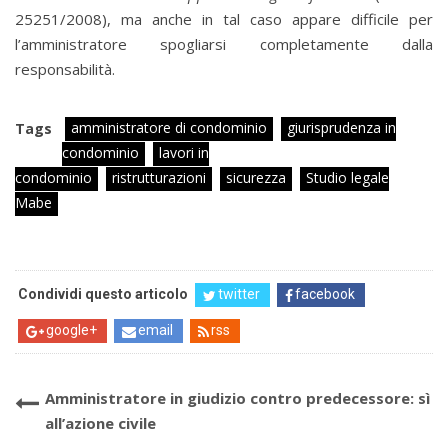
25251/2008), ma anche in tal caso appare difficile per
l’amministratore spogliarsi completamente dalla
responsabilità.
amministratore di condominio
giurisprudenza in
Tags
condominio
lavori in
condominio
ristrutturazioni
sicurezza
Studio legale
Mabe
Condividi questo articolo
twitter
facebook
google+
email
rss
Amministratore in giudizio contro predecessore: sì
all’azione civile