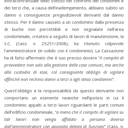
extracontrattuale dello stesso nei confronti dei condòmini e
dei terzi che, a causa dell’inadempimento, abbiano subito un
danno o conseguenze pregiudizievoli derivanti dal danno
stesso. Per il danno causato a un condomino dalla presenza
di buche non percettibili e non segnalate nell’area
condominiale, createsi a seguito di lavori di manutenzione, la
S.C. (Cass. n. 25251/2008), ha ritenuto colpevole
l’amministratore (in solido con il condominio). La Cassazione
ha di fatto affermato che è suo preciso dovere “
il compito di
provvedere non solo alla gestione delle cose comuni, ma anche
alla custodia di esse, col conseguente obbligo di vigilare
affinché non rechino danni a terzi o agli stessi condòmini
”.
Quest’obbligo e la responsabilità da questo derivante non
comportano un esimente neanche nell’ipotesi in cui il
condominio appalti a terzi lavori riguardanti le parti comuni
dell’edificio condominiale, “
a meno che il compito di vigilare su
tali lavori non venga affidato a persona diversa
dall’amministratore con apposita delega di funzioni
” (Cass. n.