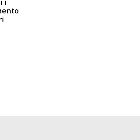
 i
mento
ri