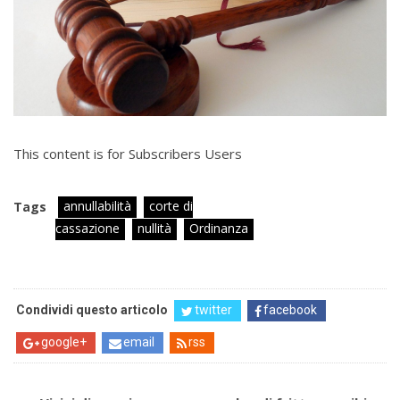
This content is for Subscribers Users
annullabilità
corte di
Tags
cassazione
nullità
Ordinanza
Condividi questo articolo
twitter
facebook
google+
email
rss