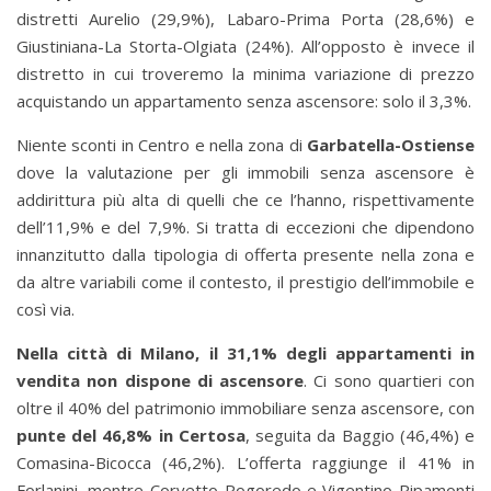
distretti Aurelio (29,9%), Labaro-Prima Porta (28,6%) e
Giustiniana-La Storta-Olgiata (24%). All’opposto è invece il
distretto in cui troveremo la minima variazione di prezzo
acquistando un appartamento senza ascensore: solo il 3,3%.
Niente sconti in Centro e nella zona di
Garbatella-Ostiense
dove la valutazione per gli immobili senza ascensore è
addirittura più alta di quelli che ce l’hanno, rispettivamente
dell’11,9% e del 7,9%. Si tratta di eccezioni che dipendono
innanzitutto dalla tipologia di offerta presente nella zona e
da altre variabili come il contesto, il prestigio dell’immobile e
così via.
Nella città di Milano, il 31,1% degli appartamenti in
vendita non dispone di ascensore
. Ci sono quartieri con
oltre il 40% del patrimonio immobiliare senza ascensore, con
punte del 46,8% in Certosa
, seguita da Baggio (46,4%) e
Comasina-Bicocca (46,2%). L’offerta raggiunge il 41% in
Forlanini, mentre Corvetto-Rogoredo e Vigentino-Ripamonti