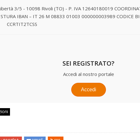
Libertà 3/5 - 10098 Rivoli (TO) - P. IVA 12640180019
COORDINA
 STURA
IBAN – IT 26 M 08833 01003 000000003989
CODICE BI
CCRTIT2TCSS
SEI REGISTRATO?
Accedi al nostro portale
Accedi
zioni
google+
email
rss