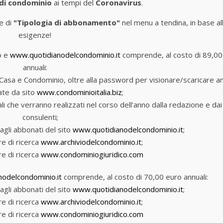
 di condominio
ai tempi del
Coronavirus
.
e di
"Tipologia di abbonamento"
nel menu a tendina, in base al
esigenze!
o e
www.quotidianodelcondominio.it
comprende, al costo di 89,00
annuali:
lia Casa e Condominio, oltre alla password per visionare/scaricare a
ate da sito
www.condominioitalia.biz
;
riali che verranno realizzati nel corso dell’anno dalla redazione e dai
consulenti;
agli abbonati del sito
www.quotidianodelcondominio.it
;
e di ricerca
www.archiviodelcondominio.it
;
e di ricerca
www.condominiogiuridico.com
odelcondominio.it
comprende, al costo di 70,00 euro annuali:
agli abbonati del sito
www.quotidianodelcondominio.it
;
e di ricerca
www.archiviodelcondominio.it
;
e di ricerca
www.condominiogiuridico.com