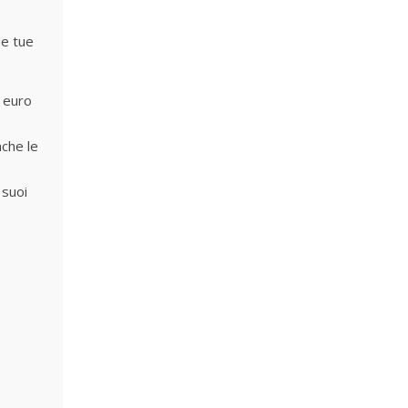
le tue
 euro
nche le
 suoi