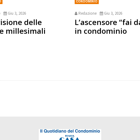
O
CONDOMINIO
e
Giu 3, 2026
Redazione
Giu 3, 2026
isione delle
L’ascensore “fai d
e millesimali
in condominio