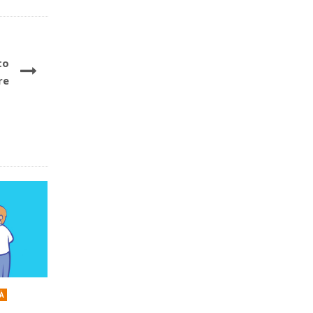
to
re
TÀ