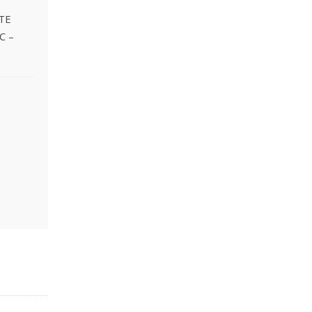
TE
C –