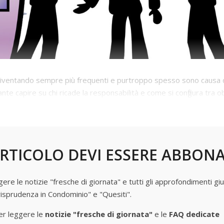
 diventando sempre più frequenti e purtroppo spesso sono causa d
e capire su chi ricade la responsabilità e come si configura tra ob
RTICOLO DEVI ESSERE ABBON
e le notizie "fresche di giornata" e tutti gli approfondimenti giur
risprudenza in Condominio" e "Quesiti".
r leggere le
notizie "fresche di giornata"
e le
FAQ dedicate