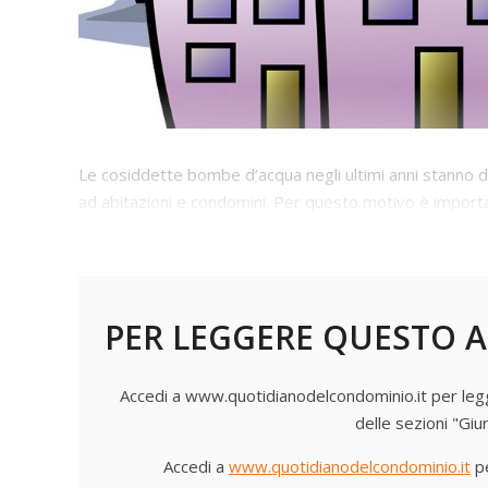
Le cosiddette bombe d’acqua negli ultimi anni stanno
ad abitazioni e condomini. Per questo motivo è important
manutenzione e caso fortuito
PER LEGGERE QUESTO A
Accedi a www.quotidianodelcondominio.it per legger
delle sezioni "Giu
Accedi a
www.quotidianodelcondominio.it
pe