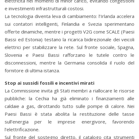
elettricità nei momenti di minor carico, evitando congestioni
e investimenti infrastrutturali costosi.
La tecnologia diventa leva di cambiamento: l’Irlanda accelera
sui contatori intelligenti, Finlandia e Svezia sperimentano
offerte dinamiche, mentre i progetti V2G come SCALE (Paesi
Bassi ed Estonia) testano la ricarica bidirezionale dei veicoli
elettrici per stabilizzare la rete. Sul fronte sociale, Spagna,
Slovenia e Paesi Bassi rafforzano le tutele contro le
disconnessioni, mentre la Germania consolida il ruolo del
fornitore di ultima istanza.
Stop ai sussidi fossili e incentivi mirati
La Commissione invita gli Stati membri a riallocare le risorse
pubbliche: la Cechia ha già eliminato i finanziamenti alle
caldaie a gas, dirottando tutto sulle pompe di calore. Nei
Paesi Bassi è stata abolita la restituzione delle tasse
sull’energia per le imprese energivore, favorendo
l’elettrificazione.
Sul fronte del sostegno diretto, il catalogo cita strumenti