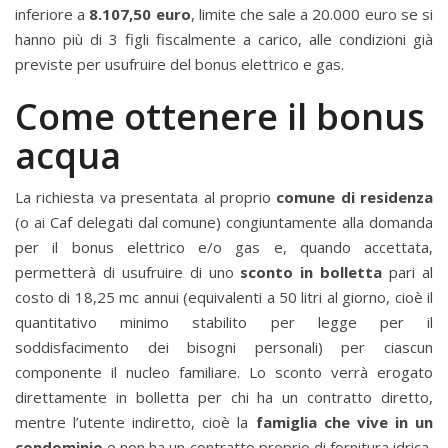
inferiore a
8.107,50 euro
, limite che sale a 20.000 euro se si
hanno più di 3 figli fiscalmente a carico, alle condizioni già
previste per usufruire del bonus elettrico e gas.
Come ottenere il bonus
acqua
La richiesta va presentata al proprio
comune di residenza
(o ai Caf delegati dal comune) congiuntamente alla domanda
per il bonus elettrico e/o gas e, quando accettata,
permetterà di usufruire di uno
sconto in bolletta
pari al
costo di 18,25 mc annui (equivalenti a 50 litri al giorno, cioè il
quantitativo minimo stabilito per legge per il
soddisfacimento dei bisogni personali) per ciascun
componente il nucleo familiare. Lo sconto verrà erogato
direttamente in bolletta per chi ha un contratto diretto,
mentre l’utente indiretto, cioè la
famiglia che vive in un
condominio
e non ha un contratto proprio di fornitura idrica,