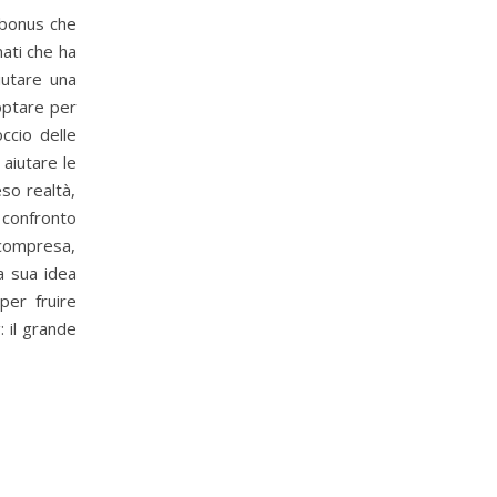
rbonus che
ati che ha
aiutare una
optare per
occio delle
 aiutare le
so realtà,
 confronto
e compresa,
a sua idea
per fruire
: il grande