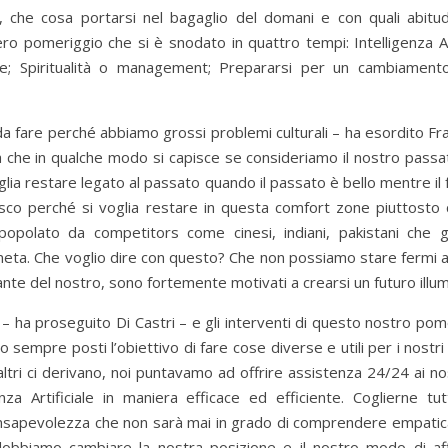
a, che cosa portarsi nel bagaglio del domani e con quali abitudin
tero pomeriggio che si è snodato in quattro tempi: Intelligenza Ar
hiere; Spiritualità o management; Prepararsi per un cambiament
da fare perché abbiamo grossi problemi culturali – ha esordito Fr
sa che in qualche modo si capisce se consideriamo il nostro passa
glia restare legato al passato quando il passato è bello mentre il f
isco perché si voglia restare in questa comfort zone piuttosto
è popolato da competitors come cinesi, indiani, pakistani che g
neta. Che voglio dire con questo? Che non possiamo stare fermi 
e del nostro, sono fortemente motivati a crearsi un futuro illum
– ha proseguito Di Castri – e gli interventi di questo nostro pom
empre posti l’obiettivo di fare cose diverse e utili per i nostri 
tri ci derivano, noi puntavamo ad offrire assistenza 24/24 ai nost
enza Artificiale in maniera efficace ed efficiente. Coglierne tu
consapevolezza che non sarà mai in grado di comprendere empati
dobbiamo cambiare la nostra posizione e il nostro modo di aff