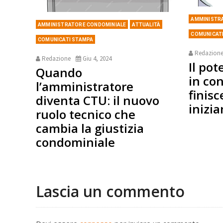
AMMINISTR
AMMINISTRATORE CONDOMINIALE
ATTUALITÀ
COMUNICAT
COMUNICATI STAMPA
Redazion
Redazione
Giu 4, 2024
Il pot
Quando
in co
l’amministratore
finisc
diventa CTU: il nuovo
inizia
ruolo tecnico che
cambia la giustizia
condominiale
Lascia un commento