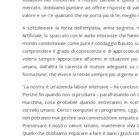
mercato, dobbiamo puntare ad offrire risposte di val
valore e se c’è qualcuno che ne porta più di te, meglio e
A sottolineare la forza dell’empatia, arma segreta, 
Artificiale, lo spaccato con le audio interviste che hann
mondo condominiale come pure il sondaggio basato su un
comprendere il grado di conoscenza e di approccio degli 
volersi sempre approcciare all’uomo in situazioni più
umana, dall’altra la carenza di nozioni adeguate su 
formazione, che invece si rende sempre più urgente e 
“La nostra è un’azienda labour intensive – ha concluso 
Perché fin quando non si produrrà – parafrasando ciò ch
macchina, cosa probabile quando entreranno in scena
cervello umano. Certo i computer e i programmi, oggi,
non potranno mai gestire una conversazione empatica t
Preservare il nostro valore umano, mantenere viva la 
Quello che dobbiamo imparare a fare è dare i giusti co