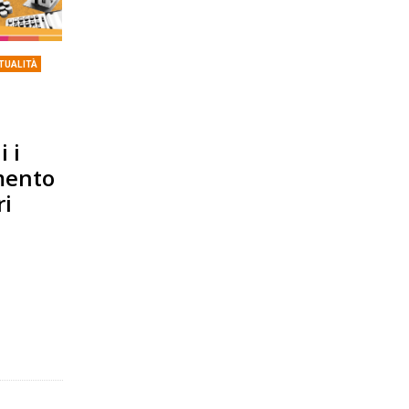
TUALITÀ
 i
mento
ri