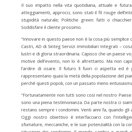
Il suo impatto nella vita quotidiana, attuale e futur
atteggiamenti, approcci, sono stati il fil rouge dell’in
stupidità naturale; Politiche green: fatti o chiacc
Soddisfare il cliente prossimo.
“Innovare in questo paese non è la cosa più semplice 
Castri, AD di Sinteg Servizi Immobiliari Integrati – co
lustri e di gloria straordinaria. Capisco che un paese vo
motive dell’evento, non lo è altrettanto. Ma non cap
l’ardire di osare. Il futuro lì fuori ci aspetta ed 
rappresentano quasi la metà della popolazione del pia
perché questi popoli, con un passato meno entusiasmant
“Fortunatamente non tutti sono così nel nostro Paese 
sono una piena testimonianza. Da parte nostra ci siamo s
restano sempre i condomini. Venti anni fa, quando gli al
Oggi nostro obiettivo è interfacciarci con l’Intellig
sfumature, meccaniche, e le sue potenzialità con la 
situazioni dei condomini. Il mondo cambia e quindi 