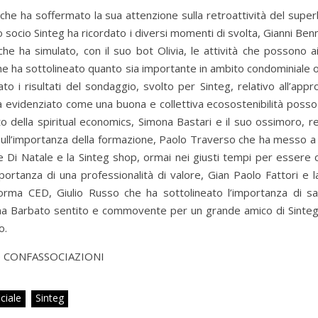
 che ha soffermato la sua attenzione sulla retroattività del supe
socio Sinteg ha ricordato i diversi momenti di svolta, Gianni Benn
 che ha simulato, con il suo bot Olivia, le attività che possono 
he ha sottolineato quanto sia importante in ambito condominiale 
to i risultati del sondaggio, svolto per Sinteg, relativo all’appr
e ha evidenziato come una buona e collettiva ecosostenibilità posso
della spiritual economics, Simona Bastari e il suo ossimoro, re
sull’importanza della formazione, Paolo Traverso che ha messo a
chele Di Natale e la Sinteg shop, ormai nei giusti tempi per esser
portanza di una professionalità di valore, Gian Paolo Fattori e l
Forma CED, Giulio Russo che ha sottolineato l’importanza di sa
ristina Barbato sentito e commovente per un grande amico di Sinteg
o.
rale CONFASSOCIAZIONI
iciale
Sinteg