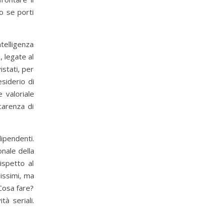
o se porti
telligenza
, legate al
stati, per
esiderio di
 valoriale
carenza di
dipendenti.
onale della
ispetto al
issimi, ma
Cosa fare?
à seriali.