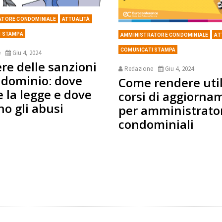
ATORE CONDOMINIALE
ATTUALITÀ
I STAMPA
AMMINISTRATORE CONDOMINIALE
AT
COMUNICATI STAMPA
e
Giu 4, 2024
ere delle sanzioni
Redazione
Giu 4, 2024
ndominio: dove
Come rendere utili
e la legge e dove
corsi di aggiorna
no gli abusi
per amministrato
condominiali