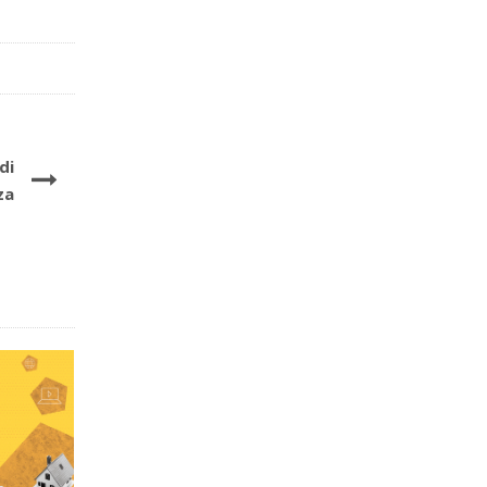
di
za