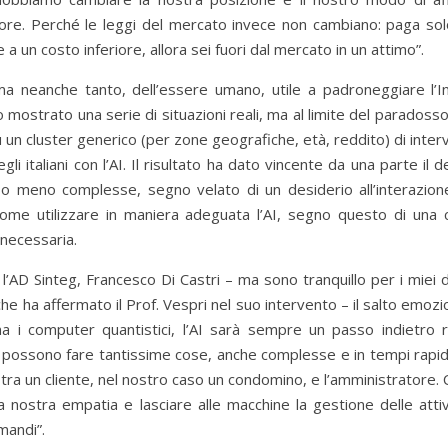
ore. Perché le leggi del mercato invece non cambiano: paga sol
 a un costo inferiore, allora sei fuori dal mercato in un attimo”.
ma neanche tanto, dell’essere umano, utile a padroneggiare l’In
o mostrato una serie di situazioni reali, ma al limite del paradosso
 cluster generico (per zone geografiche, età, reddito) di intervi
italiani con l’AI. Il risultato ha dato vincente da una parte il d
 o meno complesse, segno velato di un desiderio all’interazione
come utilizzare in maniera adeguata l’AI, segno questo di una 
necessaria.
l’AD Sinteg, Francesco Di Castri – ma sono tranquillo per i miei 
e ha affermato il Prof. Vespri nel suo intervento – il salto emozi
 i computer quantistici, l’AI sarà sempre un passo indietro r
 possono fare tantissime cose, anche complesse e in tempi rapid
ra un cliente, nel nostro caso un condomino, e l’amministratore. 
nostra empatia e lasciare alle macchine la gestione delle attivit
mandi”.