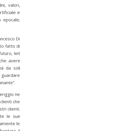
i, valori,
tificiale e
o epocale;
ancesco Di
to fatto di
uturo, leit
 che avere
ià da soli
a guardare
inante”.
eriggio ne
clienti che
ri clienti.
tte le sue
camente le
rontare il