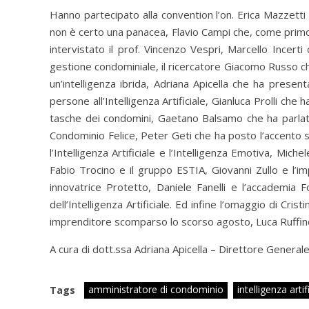
Hanno partecipato alla convention l’on. Erica Mazzetti
non è certo una panacea, Flavio Campi che, come primo 
intervistato il prof. Vincenzo Vespri, Marcello Incerti
gestione condominiale, il ricercatore Giacomo Russo c
un’intelligenza ibrida, Adriana Apicella che ha presenta
persone all’Intelligenza Artificiale, Gianluca Prolli ch
tasche dei condomini, Gaetano Balsamo che ha parlato 
Condominio Felice, Peter Geti che ha posto l’accento 
l’Intelligenza Artificiale e l’Intelligenza Emotiva, Mi
Fabio Trocino e il gruppo ESTIA, Giovanni Zullo e l’im
innovatrice Protetto, Daniele Fanelli e l’accademia 
dell’Intelligenza Artificiale. Ed infine l’omaggio di C
imprenditore scomparso lo scorso agosto, Luca Ruffin
A cura di dott.ssa Adriana Apicella – Direttore Gene
amministratore di condominio
intelligenza artif
Tags