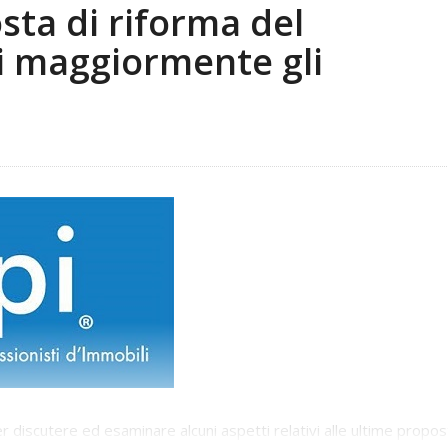
sta di riforma del
i maggiormente gli
discutere ed esaminare alcuni aspetti relativi alle ultime propos