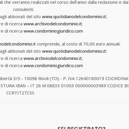
riali che verranno realizzati nel corso dell’anno dalla redazione e dai
consulenti;
agli abbonati del sito
www.quotidianodelcondominio.it
;
e di ricerca
www.archiviodelcondominio.it
;
e di ricerca
www.condominiogiuridico.com
odelcondominio.it
comprende, al costo di 70,00 euro annuali:
agli abbonati del sito
www.quotidianodelcondominio.it
;
e di ricerca
www.archiviodelcondominio.it
;
e di ricerca
www.condominiogiuridico.com
Libertà 3/5 - 10098 Rivoli (TO) - P. IVA 12640180019
COORDINA
 STURA
IBAN – IT 26 M 08833 01003 000000003989
CODICE BI
CCRTIT2TCSS
SEI REGISTRATO?