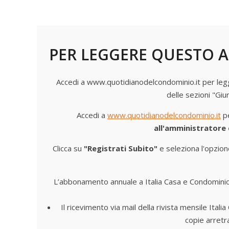
legge che riguardano il settore condominiale. Di seguit
PER LEGGERE QUESTO A
Accedi a www.quotidianodelcondominio.it per legger
delle sezioni "Giu
Accedi a
www.quotidianodelcondominio.it
pe
all'amministratore
Clicca su
"Registrati Subito"
e seleziona l'opzion
L’abbonamento annuale a Italia Casa e Condomini
Il ricevimento via mail della rivista mensile Ita
copie arretr