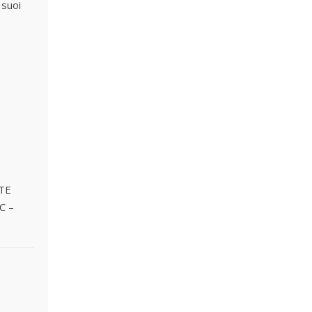
 suoi
TE
C –