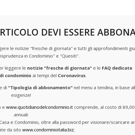
o alcune considerazioni
RTICOLO DEVI ESSERE ABBON
e le notizie "fresche di giornata" e tutti gli approfondimenti giur
risprudenza in Condominio" e "Quesiti".
r leggere le
notizie "fresche di giornata"
e le
FAQ dedicate
 di condominio
ai tempi del
Coronavirus
.
e di
"Tipologia di abbonamento"
nel menu a tendina, in base al
esigenze!
o e
www.quotidianodelcondominio.it
comprende, al costo di 89,00
annuali:
lia Casa e Condominio, oltre alla password per visionare/scaricare a
ate da sito
www.condominioitalia.biz
;