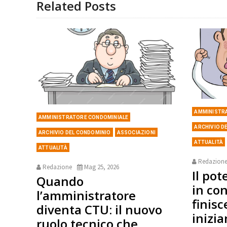
Related Posts
AMMINISTR
AMMINISTRATORE CONDOMINIALE
ARCHIVIO D
ARCHIVIO DEL CONDOMINIO
ASSOCIAZIONI
ATTUALITÀ
ATTUALITÀ
Redazion
Redazione
Mag 25, 2026
Il pot
Quando
in co
l’amministratore
finisc
diventa CTU: il nuovo
inizia
ruolo tecnico che