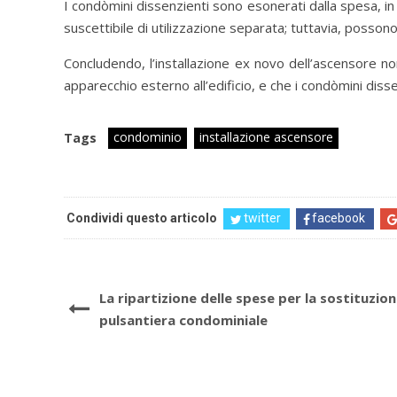
I condòmini dissenzienti sono esonerati dalla spesa, in 
suscettibile di utilizzazione separata; tuttavia, posso
Concludendo, l’installazione ex novo dell’ascensore n
apparecchio esterno all’edificio, e che i condòmini diss
condominio
installazione ascensore
Tags
Condividi questo articolo
twitter
facebook
La ripartizione delle spese per la sostituzion
pulsantiera condominiale