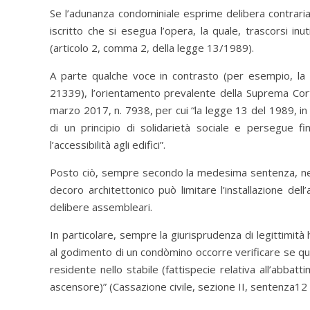
Se l’adunanza condominiale esprime delibera contraria
iscritto che si esegua l’opera, la quale, trascorsi in
(articolo 2, comma 2, della legge 13/1989).
A parte qualche voce in contrasto (per esempio, la 
21339), l’orientamento prevalente della Suprema Cor
marzo 2017, n. 7938, per cui “la legge 13 del 1989, in 
di un principio di solidarietà sociale e persegue fin
l’accessibilità agli edifici”.
Posto ciò, sempre secondo la medesima sentenza, nep
decoro architettonico può limitare l’installazione de
delibere assembleari.
In particolare, sempre la giurisprudenza di legittimità 
al godimento di un condòmino occorre verificare se que
residente nello stabile (fattispecie relativa all’abba
ascensore)” (Cassazione civile, sezione II, sentenza12 