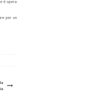
ore è opera
ure per un
la
ia