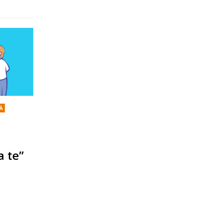
TÀ
a te”