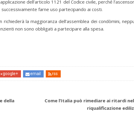
applicazione dell’articolo 1121 del Codice civile, perché l’ascens
no successivamente farne uso partecipando ai costi.
on richiederà la maggioranza dell’assemblea dei condòmini, nepp
enzienti non sono obbligati a partecipare alla spesa.
google+
email
rss
e della
Come l’Italia può rimediare ai ritardi nel
riqualificazione ediliz