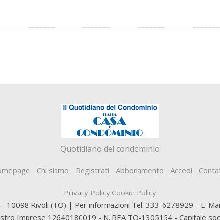
Quotidiano del condominio
omepage
Chi siamo
Registrati
Abbonamento
Accedi
Contat
Privacy Policy
Cookie Policy
5 – 10098 Rivoli (TO) | Per informazioni Tel. 333-6278929 – E-Ma
gistro Imprese 12640180019 - N. REA TO-1305154 - Capitale socia