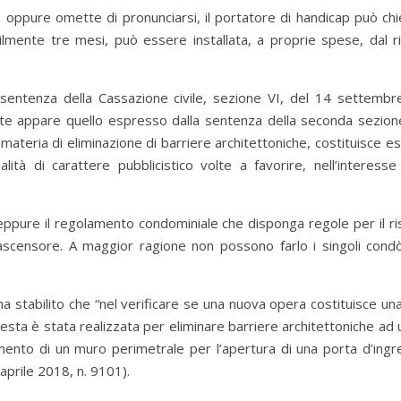
 oppure omette di pronunciarsi, il portatore di handicap può ch
utilmente tre mesi, può essere installata, a proprie spese, dal r
sentenza della Cassazione civile, sezione VI, del 14 settembr
te appare quello espresso dalla sentenza della seconda sezione
materia di eliminazione di barriere architettoniche, costituisce 
alità di carattere pubblicistico volte a favorire, nell’interesse
pure il regolamento condominiale che disponga regole per il ri
ll’ascensore. A maggior ragione non possono farlo i singoli condò
ha stabilito che “nel verificare se una nuova opera costituisce un
sta è stata realizzata per eliminare barriere architettoniche ad u
ttimento di un muro perimetrale per l’apertura di una porta d’ingr
aprile 2018, n. 9101).