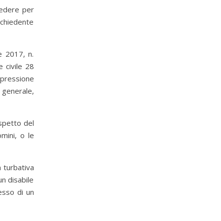
iedere per
ichiedente
e 2017, n.
 civile 28
espressione
 generale,
spetto del
mini, o le
a turbativa
n disabile
esso di un