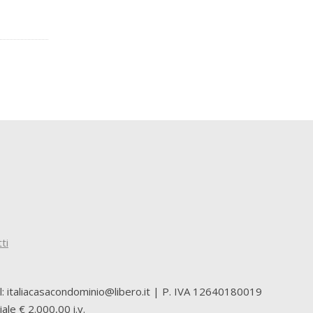
ti
il: italiacasacondominio@libero.it | P. IVA 12640180019
le € 2.000,00 i.v.