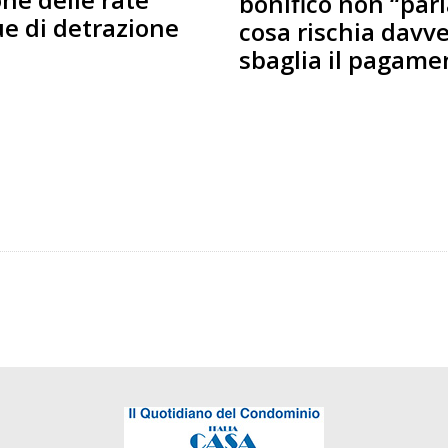
bonifico non “parl
ue di detrazione
cosa rischia davve
sbaglia il pagame