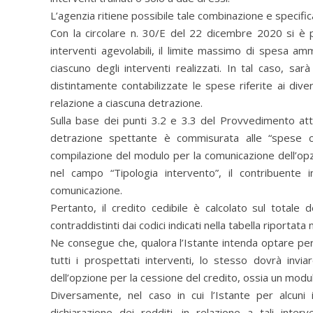
L’agenzia ritiene possibile tale combinazione e specifi
Con la circolare n. 30/E del 22 dicembre 2020 si è p
interventi agevolabili, il limite massimo di spesa am
ciascuno degli interventi realizzati. In tal caso, sa
distintamente contabilizzate le spese riferite ai dive
relazione a ciascuna detrazione.
Sulla base dei punti 3.2 e 3.3 del Provvedimento attu
detrazione spettante è commisurata alle “spese c
compilazione del modulo per la comunicazione dell’o
nel campo “Tipologia intervento”, il contribuente ind
comunicazione.
Pertanto, il credito cedibile è calcolato sul totale
contraddistinti dai codici indicati nella tabella riportata
Ne consegue che, qualora l’Istante intenda optare per 
tutti i prospettati interventi, lo stesso dovrà invia
dell’opzione per la cessione del credito, ossia un modu
Diversamente, nel caso in cui l’Istante per alcuni i
dichiarazione dei redditi, in relazione a tali inte