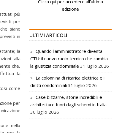
Clicca qui per accedere all’ultima
edizione
ttuati più
evisti per
 che siano
ULTIMI ARTICOLI
revisti in
ttante; la
Quando l’amministratore diventa
ioni alla
CTU: il nuovo ruolo tecnico che cambia
mente che,
la giustizia condominiale
31 luglio 2026
ffettua la
La colonnina di ricarica elettrica e i
diritti condominiali
31 luglio 2026
 così come
Case bizzarre, storie incredibili e
azione per
architetture fuori dagli schemi in Italia
unicazione
30 luglio 2026
ione nella
ulo per la