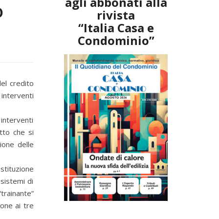
agli abbonati alla
o
rivista
“Italia Casa e
Condominio”
el credito
 interventi
 interventi
tto che si
ione delle
stituzione
 sistemi di
“trainante”
ione ai tre