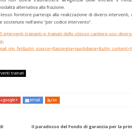
dalità alternativa alla fruizione.
tesso fornitore partecipi alla realizzazione di diversi interventi
e sostenute nell’anno “per codice intervento”.
terventi-trainanti-e-trainati-dello-stesso-cantiere-uso-divers
a-
il_mn_fet&utm_source=Rassegna+quotidiana+&utm_content=
rventi trainati
google+
email
rss
di
Il paradosso del Fondo di garanzia per la pri