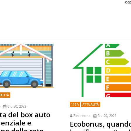
ca
ALITÀ
110%
ATTUALITÀ
e
Giu 20, 2022
ta del box auto
Redazione
Giu 20, 2022
nenziale e
Ecobonus, quando
one delle rate