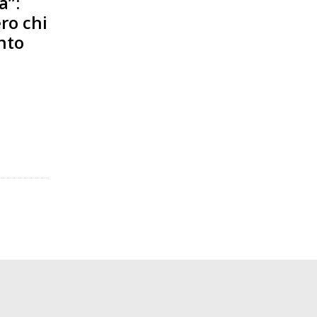
a”:
ro chi
nto