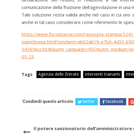
comunicazione della fruizione dell’agevolazione in una mo
Tale soluzione resta valida anche nel caso in cui uno s
anche in tal caso considerare come riferimento le spes
https://www.fiscoetasse.com/rassegna-stampa/32415-in
superbonus.html?smclient=eb02ab19-e7b9-4d33-b50
543656cc384b&utm_campaign=RSQ&utm_medium=ema
05-23
Agenzia delle Entrate
interventi trainanti
inte
Tags
Condividi questo articolo
twitter
facebook
Il potere sanzionatorio dell’amministratore 