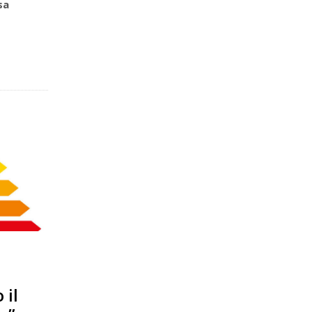
sa
 il