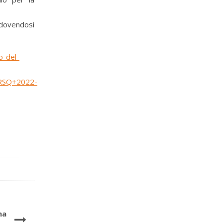
, dovendosi
o-del-
RSQ+2022-
ma