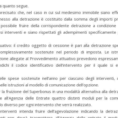
ca quanto segue.
recisato che, nel caso in cui sul medesimo immobile siano effe
messo alla detrazione è costituito dalla somma degli importi pr
rà possibile fruire della corrispondente detrazione a condizione
rsi interventi e siano rispettati gli adempimenti specificamente p
ativo: il credito oggetto di cessione è pari alla detrazione spe
omplessivamente sostenute nel periodo di imposta. Le istruz
pzione allegate al Provvedimento attuativo prevedono espressa
ichi il codice identificativo dell’intervento per il quale si e
 delle spese sostenute nell’anno per ciascuno degli interventi,
 nelle istruzioni al modello di comunicazione dell’opzione.
la fruizione del Superbonus in una modalità alternativa alla detr
re all’Agenzia delle Entrate quattro distinti moduli per la com
lo diverso per ogni intervento che verrà realizzato.
nterventi intenda fruire dell’agevolazione indicando la detraz
rventi non dovrà trasmettere all’Agenzia delle entrate il mod