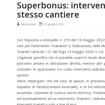
Superbonus: interventi
stesso cantiere
Redazione
20 giugno 2022
Con Risposta a interpello n. 279 del 19 maggio 2022, 
solo per l’intervento “trainante” e l’indicazione, nella d
“trainati” (articolo 121 del d.lgs 19 maggio 2020, n. 34,
L’Agenzia specifica che è possibile usare in modo diver
potranno andare in detrazione diretta, mentre altri
consideri la ripartizione tra codici intervento indica
opzioni.
Viene riepilogato che nel caso di specie, in presenza
impianto di climatizzazione invernale), e di tre interve
accumulo, colonnina di ricarica veicoli elettrici), l’Ista
ed eventualmente ad un intervento “trainato”, indicando
interventi trainati o solo a due di essi.