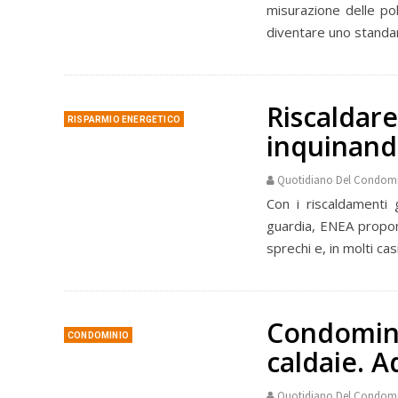
misurazione delle po
diventare uno standard
Riscaldar
RISPARMIO ENERGETICO
inquinando
Quotidiano Del Condom
Con i riscaldamenti g
guardia, ENEA propon
sprechi e, in molti cas
Condominio
CONDOMINIO
caldaie. 
Quotidiano Del Condom