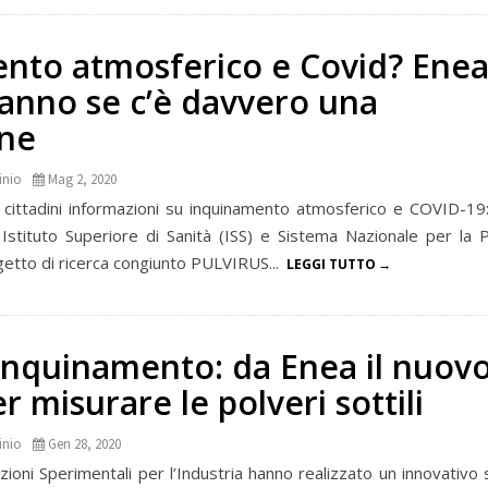
nto atmosferico e Covid? Enea,
ranno se c’è davvero una
one
inio
Mag 2, 2020
 e cittadini informazioni su inquinamento atmosferico e COVID-19:
, Istituto Superiore di Sanità (ISS) e Sistema Nazionale per la 
getto di ricerca congiunto PULVIRUS...
LEGGI TUTTO
 inquinamento: da Enea il nuov
r misurare le polveri sottili
inio
Gen 28, 2020
oni Sperimentali per l’Industria hanno realizzato un innovativo 