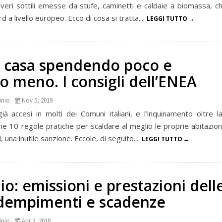
lveri sottili emesse da stufe, caminetti e caldaie a biomassa, c
 a livello europeo. Ecco di cosa si tratta...
LEGGI TUTTO
e casa spendendo poco e
 meno. I consigli dell’ENEA
inio
Nov 5, 2019
ià accesi in molti dei Comuni italiani, e l’inquinamento oltre la
e 10 regole pratiche per scaldare al meglio le proprie abitazion
i, una inutile sanzione. Eccole, di seguito...
LEGGI TUTTO
: emissioni e prestazioni dell
Adempimenti e scadenze
inio
Apr 3, 2018