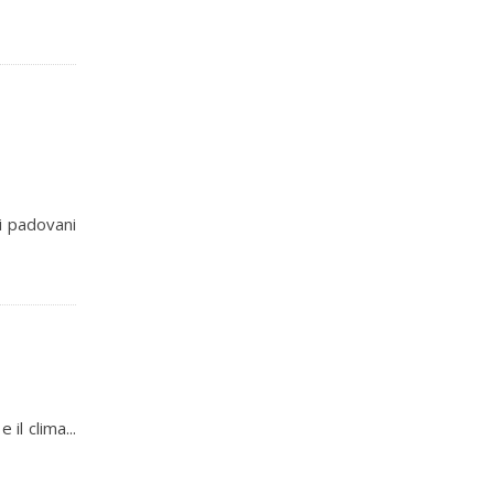
ci padovani
 il clima...