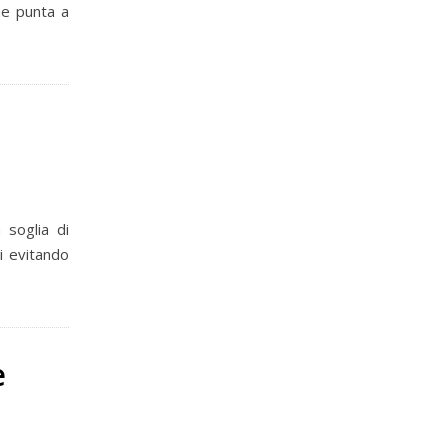
he punta a
 soglia di
i evitando
e