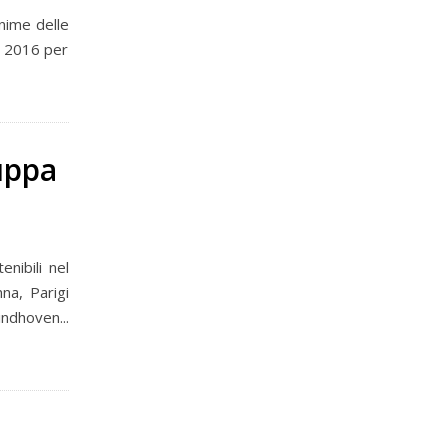
inime delle
al 2016 per
luppa
nibili nel
na, Parigi
ndhoven...