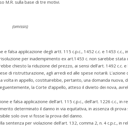
o M.R. sulla base di tre motivi.
(omissis)
e e falsa applicazione degli artt. 115 c.p.c., 1452 c.c. e 1453 c.c., i
e di risoluzione per inadempimento ex art.1453 c. non sarebbe stata
ebbe chiesto la riduzione del prezzo, ai sensi dell’art. 1492 c.c. e 
e di ristrutturazione, agli arredi ed alle spese notarili. L’azione 
 volta in appello, costituirebbe, pertanto, una domanda nuova, d
guentemente, la Corte d’appello, atteso il divieto dei nova, avr
ne e falsa applicazione dell’art. 115 c.p.c., dell’art. 1226 c.c., in r
i merito determinato il danno in via equitativa, in assenza di prova 
ibile solo ove vi fosse la prova del danno.
ella sentenza per violazione dell’art. 132, comma 2, n. 4 c.p.c., in r