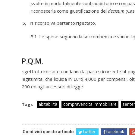
svolte in modo talmente contraddittorio e con pass
riconoscerla come giustificazione del
decisum
(Cas
I1 ricorso va pertanto rigettato.
5.1. Le spese seguono la soccombenza e vanno liqu
P.Q.M.
rigetta il ricorso e condanna la parte ricorrente al pa
legittimità, che liquida in Euro 4.000 per compensi, olt
200 ed agli accessori di legge.
abitabilità
compravendita immobiliare
senten
Tags
Condividi questo articolo
twitter
facebook