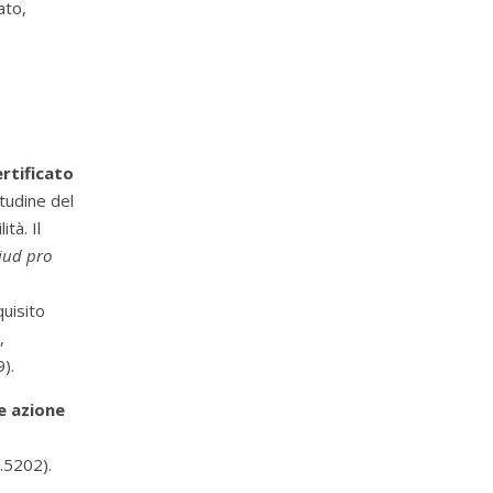
ato,
ertificato
tudine del
tà. Il
iud pro
uisito
,
).
e azione
n.5202).