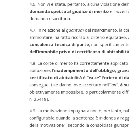
4.6. Non vi è stata, pertanto, alcuna violazione dell’
domanda spetta al giudice di merito
e l’accer
domanda risarcitoria.
4.7. In relazione al
quantum
del risarcimento, la co
ammontare, ha fatto ricorso al criterio equitativo, 
consulenza tecnica di parte
, non specificament
dell’immobile privo di certificato di abitabili
4.8. La corte di merito ha correttamente applicato il
abitazione,
l’inadempimento dell’obbligo, grava
certificato di abitabilità è “
ex se
” foriero di 
consegue; tale danno, ove accertato nell’“
an
”,
è su
obiettivamente impossibile, o particolarmente diffi
n. 25418).
4.9. La motivazione impugnata non è, pertanto, nulla p
configurabile quando la sentenza è inidonea a ragg
della motivazione”, secondo la consolidata giuris