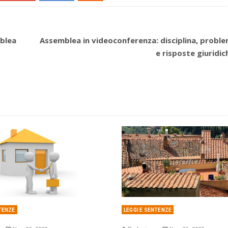
mblea
Assemblea in videoconferenza: disciplina, proble
e risposte giuridic
NTENZE
LEGGI E SENTENZE