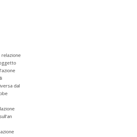
n relazione
 oggetto
l’azione
di
iversa dal
ebbe
elazione
sull’an
elazione