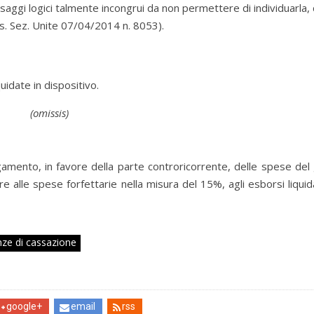
aggi logici talmente incongrui da non permettere di individuarla, 
s. Sez. Unite 07/04/2014 n. 8053).
idate in dispositivo.
(omissis)
gamento, in favore della parte controricorrente, delle spese del 
re alle spese forfettarie nella misura del 15%, agli esborsi liquid
ze di cassazione
google+
email
rss