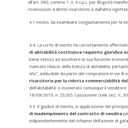
all’art. 360, comma 1, n. 4 c.p.c. per illogicità mani
riconosciuto il diritto risarcitorio e dall’altra rigett
4.1 motivi, da esaminare congiuntamente per la lo
4.4. La corte di merito ha correttamente affermat
di abitabilità costituisce requisito giuridico e
bene stesso ad assolvere la sua funzione economico
mancato rilascio della licenza di abitabilità, pertan
alio
”, adducibile da parte del compratore in via di e
risarcitoria per la ridotta commerciabilità de
dell’abitabilità’ o esonerato comunque il venditore d
18/09/2019, n. 23265; Cassazione civile sez. II, 30
4.5. Il giudice di merito, in applicazione del principi
di inadempimento del contratto di vendita
per
indipendentemente dal richiamo dell’azione di garanz