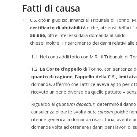
Fatti di causa
C.S. citò in giudizio, innanzi al Tribunale di Torino,
certificato di abitabilità
e che, ai sensi dell’art.
56.666
, oltre interessi dalla domanda al saldo;
chiese, inoltre, il risarcimento dei danni relativi alle
1.1. Nel contraddittorio con M.R., il Tribunale di T
1.2.
La Corte d’appello
di Torino, con sentenza de
quanto di ragione, l’appello della C.S., limitat
domanda, affermò che l’attrice aveva agito per ot
ricevuto un bene diverso da quello pattuito – senza
Riguardo al
quantum debeatur,
determinò il danno 
consulenza di parte svolta
ante
causam
poiché non
ritenne generica la domanda risarcitoria, avente ad
domanda volta ad ottenere i danni per i lavori di