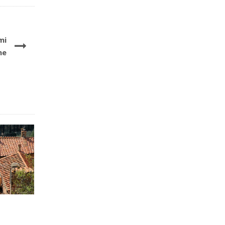
mi
he