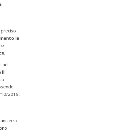
a
a
o preciso
imento la
re
ce
.
ti ad
il
ciò
essendo
0/10/2019,
“mancanza
sono