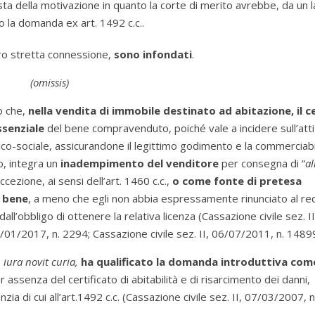
festa della motivazione in quanto la corte di merito avrebbe, da un l
ato la domanda ex art. 1492 c.c..
ro stretta connessione,
sono infondati
.
(omissis)
o che,
nella vendita di immobile destinato ad abitazione, il c
ssenziale
del bene compravenduto, poiché vale a incidere sull’atti
-sociale, assicurandone il legittimo godimento e la commerciabili
to, integra un
inadempimento del venditore
per consegna di “
al
ccezione, ai sensi dell’art. 1460 c.c.,
o come fonte di pretesa
l bene
, a meno che egli non abbia espressamente rinunciato al req
all’obbligo di ottenere la relativa licenza (Cassazione civile sez. II
/01/2017, n. 2294; Cassazione civile sez. II, 06/07/2011, n. 14899
o
iura novit curia,
ha qualificato la domanda introduttiva com
 assenza del certificato di abitabilità e di risarcimento dei danni,
ia di cui all’art.1492 c.c. (Cassazione civile sez. II, 07/03/2007, 