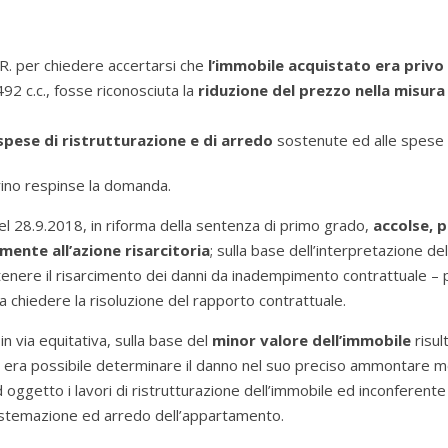
 M.R. per chiedere accertarsi che
l’immobile acquistato era privo 
1492 c.c., fosse riconosciuta la
riduzione del prezzo nella misura
spese di ristrutturazione e di arredo
sostenute ed alle spese n
orino respinse la domanda.
l 28.9.2018, in riforma della sentenza di primo grado,
accolse, p
amente all’azione risarcitoria
; sulla base dell’interpretazione del
tenere il risarcimento dei danni da inadempimento contrattuale – 
 chiedere la risoluzione del rapporto contrattuale.
in via equitativa, sulla base del
minor valore dell’immobile
risul
 era possibile determinare il danno nel suo preciso ammontare 
 oggetto i lavori di ristrutturazione dell’immobile ed inconferente 
 sistemazione ed arredo dell’appartamento.