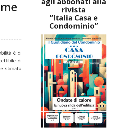
agli abbonati alla
come
rivista
“Italia Casa e
Condominio”
bilità è di
ttibile di
le stimato