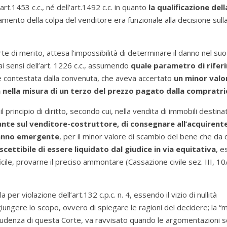
art.1453 c.c., né dell’art.1492 c.c. in quanto
la qualificazione dell
tamento della colpa del venditore era funzionale alla decisione sull
rte di merito, attesa l’impossibilità di determinare il danno nel su
ai sensi dell’art. 1226 c.c., assumendo
quale parametro di rifer
e contestata dalla convenuta, che aveva accertato
un minor valo
tà nella misura di un terzo del prezzo pagato dalla compratri
 principio di diritto, secondo cui, nella vendita di immobili destina
nte sul venditore-costruttore, di consegnare all’acquirente 
danno emergente
, per il minor valore di scambio del bene che da 
scettibile di essere liquidato dal giudice in via equitativa
, 
cile, provarne il preciso ammontare (Cassazione civile sez. III, 1
er violazione dell’art.132 c.p.c. n. 4, essendo il vizio di nullità
iungere lo scopo, ovvero di spiegare le ragioni del decidere; la 
prudenza di questa Corte, va ravvisato quando le argomentazioni 