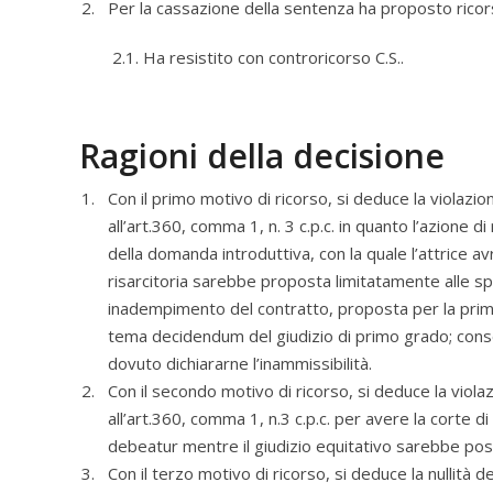
Per la cassazione della sentenza ha proposto ricors
2.1. Ha resistito con controricorso C.S..
Ragioni della decisione
Con il primo motivo di ricorso, si deduce la violazion
all’art.360, comma 1, n. 3 c.p.c. in quanto l’azion
della domanda introduttiva, con la quale l’attrice avr
risarcitoria sarebbe proposta limitatamente alle spes
inadempimento del contratto, proposta per la prima
tema decidendum del giudizio di primo grado; conse
dovuto dichiararne l’inammissibilità.
Con il secondo motivo di ricorso, si deduce la violazio
all’art.360, comma 1, n.3 c.p.c. per avere la corte d
debeatur mentre il giudizio equitativo sarebbe poss
Con il terzo motivo di ricorso, si deduce la nullità d