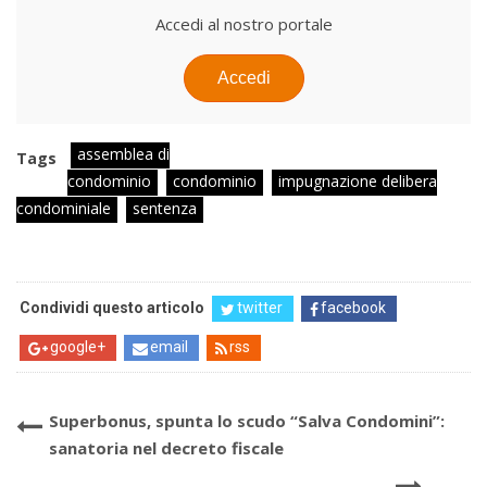
Accedi al nostro portale
Accedi
assemblea di
Tags
condominio
condominio
impugnazione delibera
condominiale
sentenza
Condividi questo articolo
twitter
facebook
google+
email
rss
Superbonus, spunta lo scudo “Salva Condomini”:
sanatoria nel decreto fiscale