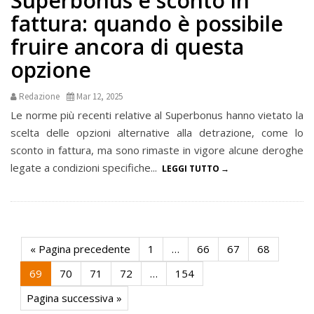
Superbonus e sconto in
fattura: quando è possibile
fruire ancora di questa
opzione
Redazione
Mar 12, 2025
Le norme più recenti relative al Superbonus hanno vietato la
scelta delle opzioni alternative alla detrazione, come lo
sconto in fattura, ma sono rimaste in vigore alcune deroghe
legate a condizioni specifiche...
LEGGI TUTTO
« Pagina precedente
1
…
66
67
68
69
70
71
72
…
154
Pagina successiva »