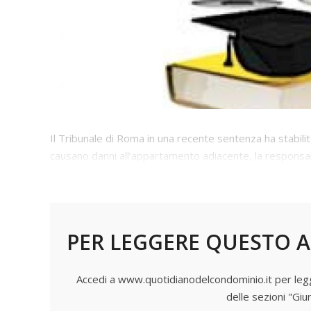
Il Tribunale di Roma in una recente sentenza ha stabili
causano danni all’appartamento adiacente, la responsabi
che venga provato il nesso causale tra i lavori di ristru
PER LEGGERE QUESTO A
Accedi a www.quotidianodelcondominio.it per legger
delle sezioni "Giu