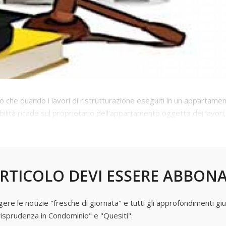
to che quando i lavori di ristrutturazione eseguiti in un appartame
lità ricade sul proprietario dell’appartamento oggetto dei lavori,
tturazione e i danni denunciati
RTICOLO DEVI ESSERE ABBON
e le notizie "fresche di giornata" e tutti gli approfondimenti giur
risprudenza in Condominio" e "Quesiti".