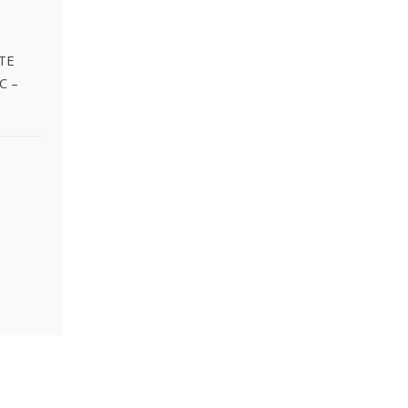
TE
C –