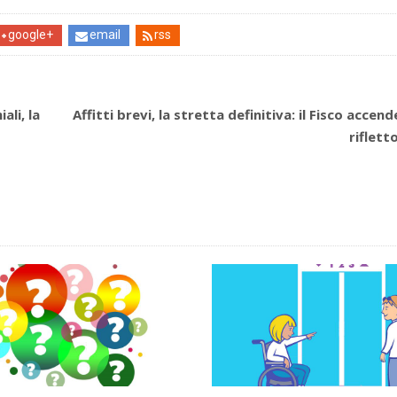
google+
email
rss
ali, la
Affitti brevi, la stretta definitiva: il Fisco accende
rifletto