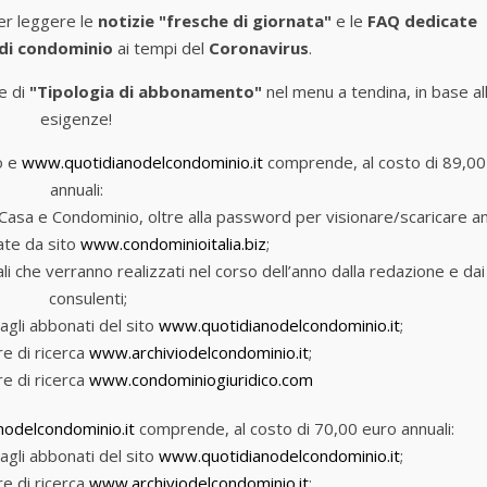
r leggere le
notizie "fresche di giornata"
e le
FAQ dedicate
 di condominio
ai tempi del
Coronavirus
.
e di
"Tipologia di abbonamento"
nel menu a tendina, in base al
esigenze!
o e
www.quotidianodelcondominio.it
comprende, al costo di 89,00
annuali:
lia Casa e Condominio, oltre alla password per visionare/scaricare a
ate da sito
www.condominioitalia.biz
;
riali che verranno realizzati nel corso dell’anno dalla redazione e dai
consulenti;
agli abbonati del sito
www.quotidianodelcondominio.it
;
e di ricerca
www.archiviodelcondominio.it
;
e di ricerca
www.condominiogiuridico.com
odelcondominio.it
comprende, al costo di 70,00 euro annuali:
agli abbonati del sito
www.quotidianodelcondominio.it
;
e di ricerca
www.archiviodelcondominio.it
;