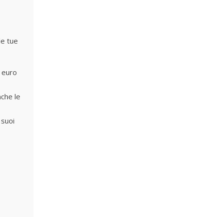
le tue
 euro
nche le
 suoi