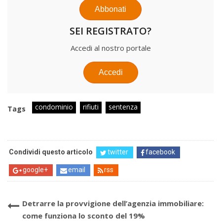
Abbonati
SEI REGISTRATO?
Accedi al nostro portale
Accedi
condominio
rifiuti
sentenza
Tags
Condividi questo articolo
twitter
facebook
google+
email
rss
Detrarre la provvigione dell’agenzia immobiliare:
come funziona lo sconto del 19%