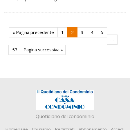
« Pagina precedente
1
2
3
4
5
…
57
Pagina successiva »
Quotidiano del condominio
Homepage
Chi siamo
Registrati
Abbonamento
Accedi