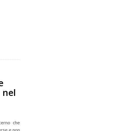
e
 nel
terno che
verse e non