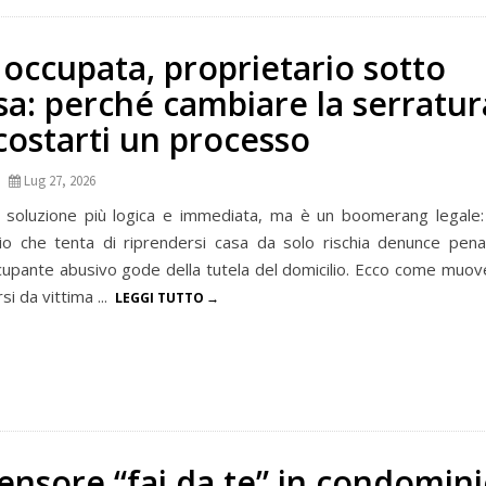
 occupata, proprietario sotto
sa: perché cambiare la serratur
costarti un processo
Lug 27, 2026
soluzione più logica e immediata, ma è un boomerang legale: in
rio che tenta di riprendersi casa da solo rischia denunce pena
cupante abusivo gode della tutela del domicilio. Ecco come muov
i da vittima ...
LEGGI TUTTO
censore “fai da te” in condomin