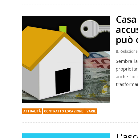
Casa
accu
può 
Redazione
Sembra la 
proprieta
anche l’oc
trasformars
ATTUALITÀ
CONTRATTO LOCAZIONE
VARIE
L’as