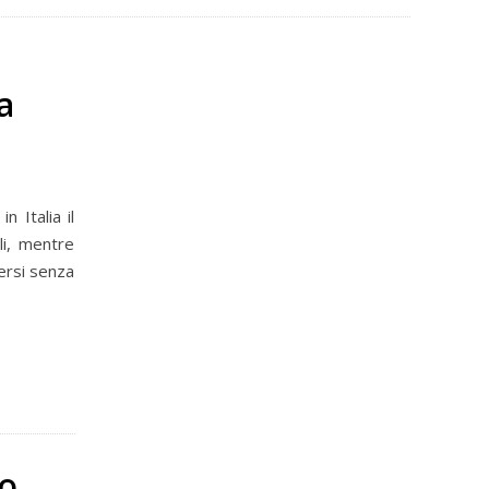
a
 Italia il
li, mentre
ersi senza
io