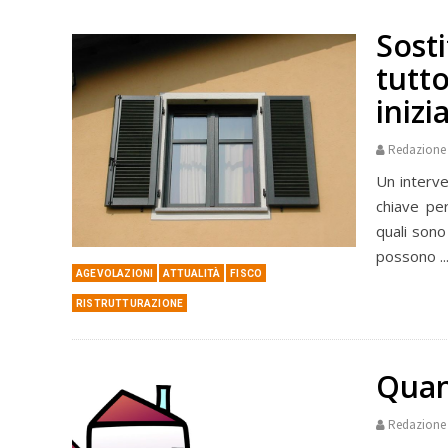
Sosti
tutto
inizi
Redazione
Un interve
chiave per
quali sono
possono ..
AGEVOLAZIONI
ATTUALITÀ
FISCO
RISTRUTTURAZIONE
Quan
Redazione