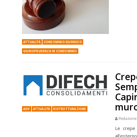
ATTUALITÀ
CONDOMINIO GIURIDICO
GIURISPRUDENZA IN CONDOMINIO
Crep
Semp
Capir
mur
ADV
ATTUALITÀ
RISTRUTTURAZIONE
Redazione
Le crepe 
all'estern