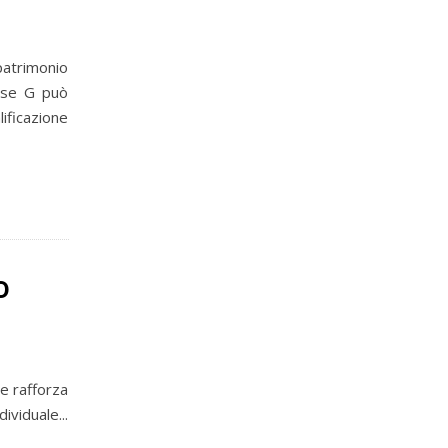
patrimonio
lasse G può
ificazione
o
e rafforza
ividuale...