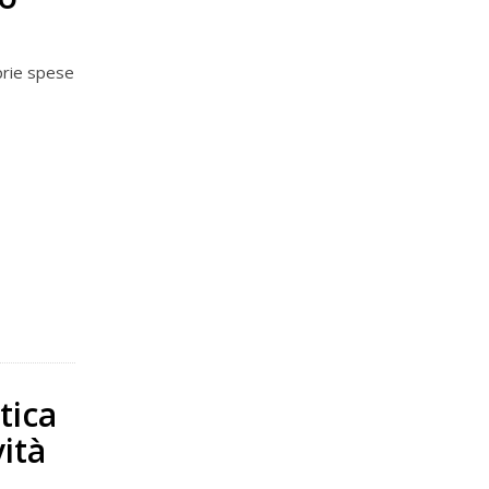
oprie spese
tica
vità