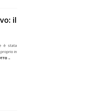
o: il
ne è stata
proprio in
UTTO