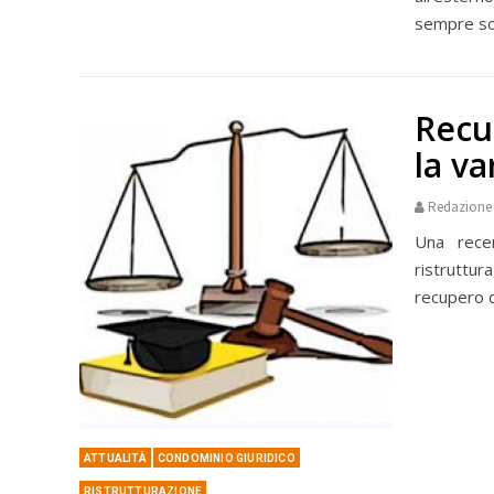
sempre son
Recu
la va
Redazione
Una recen
ristruttur
recupero d
ATTUALITÀ
CONDOMINIO GIURIDICO
RISTRUTTURAZIONE