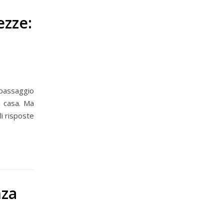
ezze:
n passaggio
n casa. Ma
i risposte
nza