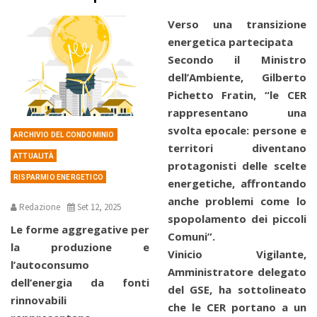
Verso una transizione
energetica partecipata
Secondo il Ministro
dell’Ambiente, Gilberto
Pichetto Fratin, “le CER
rappresentano una
svolta epocale: persone e
ARCHIVIO DEL CONDOMINIO
territori diventano
ATTUALITÀ
protagonisti delle scelte
RISPARMIO ENERGETICO
energetiche, affrontando
anche problemi come lo
Redazione
Set 12, 2025
spopolamento dei piccoli
Le forme aggregative per
Comuni”.
la produzione e
Vinicio Vigilante,
l’autoconsumo
Amministratore delegato
dell’energia da fonti
del GSE, ha sottolineato
rinnovabili
che le CER portano a un