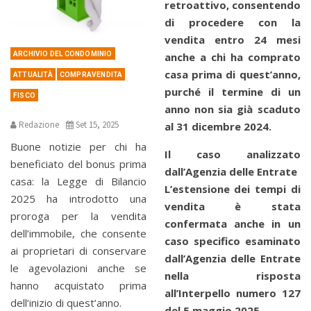
retroattivo, consentendo
di procedere con la
vendita entro 24 mesi
ARCHIVIO DEL CONDOMINIO
anche a chi ha comprato
casa prima di quest’anno,
ATTUALITÀ
COMPRAVENDITA
purché il termine di un
FISCO
anno non sia già scaduto
Redazione
Set 15, 2025
al 31 dicembre 2024.
Buone notizie per chi ha
Il caso analizzato
beneficiato del bonus prima
dall’Agenzia delle Entrate
casa: la Legge di Bilancio
L’estensione dei tempi di
2025 ha introdotto una
vendita è stata
proroga per la vendita
confermata anche in un
dell’immobile, che consente
caso specifico esaminato
ai proprietari di conservare
dall’Agenzia delle Entrate
le agevolazioni anche se
nella risposta
hanno acquistato prima
all’Interpello numero 127
dell’inizio di quest’anno.
del 5 maggio 2025.