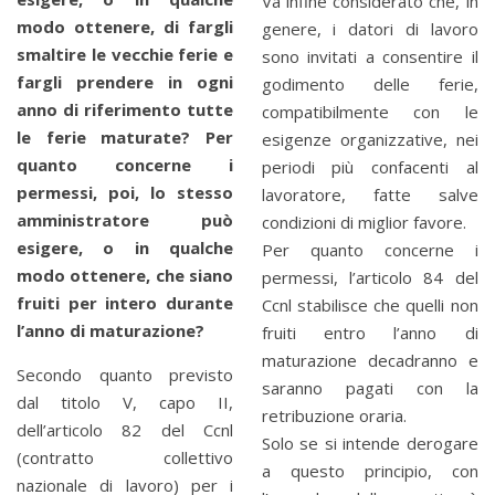
Va infine considerato che, in
modo ottenere, di fargli
genere, i datori di lavoro
smaltire le vecchie ferie e
sono invitati a consentire il
fargli prendere in ogni
godimento delle ferie,
anno di riferimento tutte
compatibilmente con le
le ferie maturate? Per
esigenze organizzative, nei
quanto concerne i
periodi più confacenti al
permessi, poi, lo stesso
lavoratore, fatte salve
amministratore può
condizioni di miglior favore.
esigere, o in qualche
Per quanto concerne i
modo ottenere, che siano
permessi, l’articolo 84 del
fruiti per intero durante
Ccnl stabilisce che quelli non
l’anno di maturazione?
fruiti entro l’anno di
maturazione decadranno e
Secondo quanto previsto
saranno pagati con la
dal titolo V, capo II,
retribuzione oraria.
dell’articolo 82 del Ccnl
Solo se si intende derogare
(contratto collettivo
a questo principio, con
nazionale di lavoro) per i