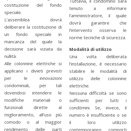
Tuttavia, il condòmino sarà
costituzione del fondo
tenuto a informare
speciale.
l’amministratore, il quale
L’assemblea dovrà
dovrà garantire che
deliberare la costituzione di
l’intervento osserva le
un fondo speciale in
norme tecniche di sicurezza.
mancanza del quale la
decisione sarà viziata da
Modalità di utilizzo
nullità.
Una volta deliberata
Alle colonnine elettriche si
l’installazione, è necessario
applicano i divieti previsti
stabilire le modalità di
per le innovazioni
utilizzo delle colonnine
condominiali, per tali
elettriche.
dovendosi intendere le
Nessuna difficoltà se sono
modifiche materiali o
sufficienti per tutti i
funzionali dirette al
condòmini. Se, invece, il
miglioramento, all’uso più
numero è insufficiente o se
comodo o al maggior
il loro utilizzo
rendimento delle parti
contemporaneo comporti