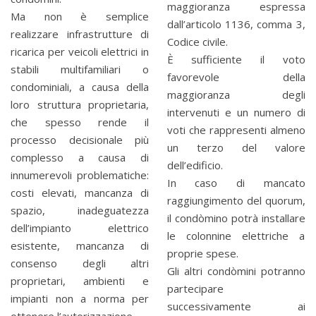
maggioranza espressa
Ma non è semplice
dall’articolo 1136, comma 3,
realizzare infrastrutture di
Codice civile.
ricarica per veicoli elettrici in
È sufficiente il voto
stabili multifamiliari o
favorevole della
condominiali, a causa della
maggioranza degli
loro struttura proprietaria,
intervenuti e un numero di
che spesso rende il
voti che rappresenti almeno
processo decisionale più
un terzo del valore
complesso a causa di
dell’edificio.
innumerevoli problematiche:
In caso di mancato
costi elevati, mancanza di
raggiungimento del quorum,
spazio, inadeguatezza
il condòmino potrà installare
dell’impianto elettrico
le colonnine elettriche a
esistente, mancanza di
proprie spese.
consenso degli altri
Gli altri condòmini potranno
proprietari, ambienti e
partecipare
impianti non a norma per
successivamente ai
ottenere l’autorizzazione.