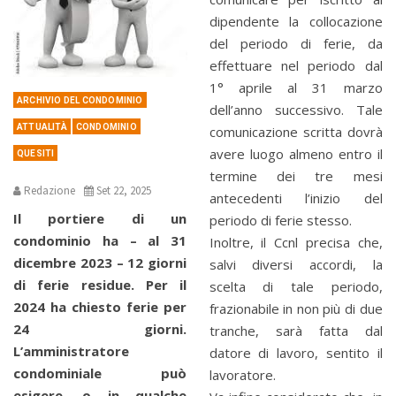
dipendente la collocazione
del periodo di ferie, da
effettuare nel periodo dal
1° aprile al 31 marzo
ARCHIVIO DEL CONDOMINIO
dell’anno successivo. Tale
ATTUALITÀ
CONDOMINIO
comunicazione scritta dovrà
avere luogo almeno entro il
QUESITI
termine dei tre mesi
Redazione
Set 22, 2025
antecedenti l’inizio del
Il portiere di un
periodo di ferie stesso.
condominio ha – al 31
Inoltre, il Ccnl precisa che,
dicembre 2023 – 12 giorni
salvi diversi accordi, la
di ferie residue. Per il
scelta di tale periodo,
2024 ha chiesto ferie per
frazionabile in non più di due
24 giorni.
tranche, sarà fatta dal
L’amministratore
datore di lavoro, sentito il
condominiale può
lavoratore.
esigere, o in qualche